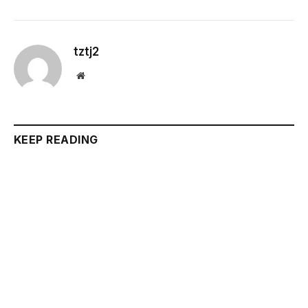
tztj2
Website
KEEP READING