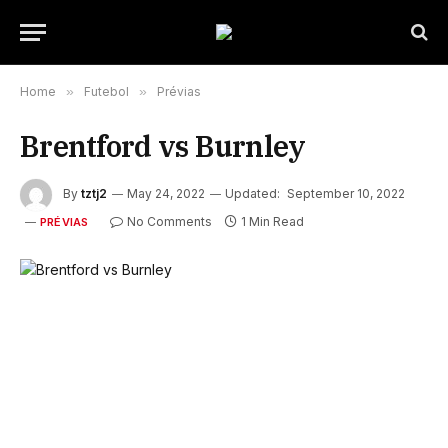
Home
»
Futebol
»
Prévias
Brentford vs Burnley
By
tztj2
May 24, 2022
Updated:
September 10, 2022
No Comments
1 Min Read
PRÉVIAS