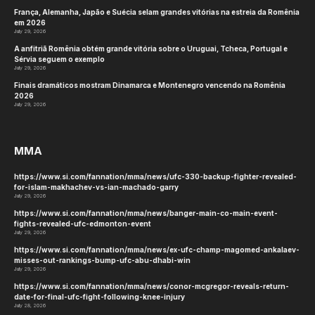
França, Alemanha, Japão e Suécia selam grandes vitórias na estreia da Romênia
em 2026
July 29, 2026
A anfitriã Romênia obtém grande vitória sobre o Uruguai, Tcheca, Portugal e
Sérvia seguem o exemplo
July 29, 2026
Finais dramáticos mostram Dinamarca e Montenegro vencendo na Romênia
2026
July 29, 2026
MMA
https://www.si.com/fannation/mma/news/ufc-330-backup-fighter-revealed-
for-islam-makhachev-vs-ian-machado-garry
July 29, 2026
https://www.si.com/fannation/mma/news/banger-main-co-main-event-
fights-revealed-ufc-edmonton-event
July 29, 2026
https://www.si.com/fannation/mma/news/ex-ufc-champ-magomed-ankalaev-
misses-out-rankings-bump-ufc-abu-dhabi-win
July 29, 2026
https://www.si.com/fannation/mma/news/conor-mcgregor-reveals-return-
date-for-final-ufc-fight-following-knee-injury
July 28, 2026