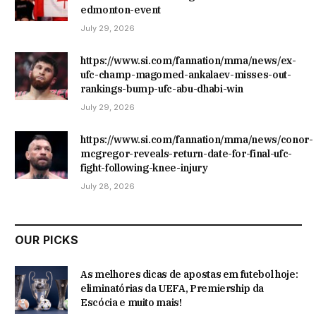
edmonton-event
July 29, 2026
https://www.si.com/fannation/mma/news/ex-
ufc-champ-magomed-ankalaev-misses-out-
rankings-bump-ufc-abu-dhabi-win
July 29, 2026
https://www.si.com/fannation/mma/news/conor-
mcgregor-reveals-return-date-for-final-ufc-
fight-following-knee-injury
July 28, 2026
OUR PICKS
As melhores dicas de apostas em futebol hoje:
eliminatórias da UEFA, Premiership da
Escócia e muito mais!