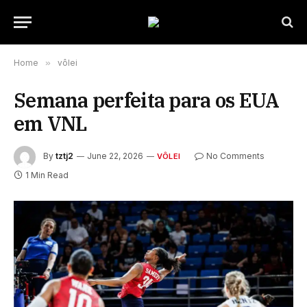
Home
»
vôlei
Semana perfeita para os EUA
em VNL
By
tztj2
June 22, 2026
No Comments
VÔLEI
1 Min Read