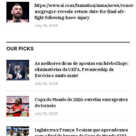
https://www.si.com/fannation/mma/news/conor-
mcgregor-reveals-return-date-for-final-ufc-
fight-following-knee-injury
July 28, 2026
OUR PICKS
As melhores dicas de apostas em futebol hoje:
eliminatórias da UEFA, Premiership da
Escócia e muito mais!
July 28, 2026
Copa do Mundo de 2026: estrelas emergentes
do torneio
July 25, 2026
Inglaterra x França: 5 coisas que aprendemos