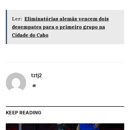
Ler:
Eliminatórias alemãs vencem dois
desempates para o primeiro grupo na
Cidade do Cabo
tztj2
Website
KEEP READING