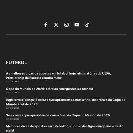
Facebook
X
Instagram
YouTube
TikTok
(Twitter)
FUTEBOL
As melhores dicas de apostas em futebol hoje: eliminatórias da UEFA,
Premiership da Escócia e muito mais!
July 28, 2026
Copa do Mundo de 2026: estrelas emergentes do torneio
July 25, 2026
Inglaterra x França: 5 coisas que aprendemos com a final de bronze da Copa do
Mundo FIFA de 2026
July 25, 2026
Seis coisas que aprendemos com a final da Copa do Mundo de 2026
July 25, 2026
Melhores dicas de apostas em futebol hoje: início das ligas europeias e muito
mais!