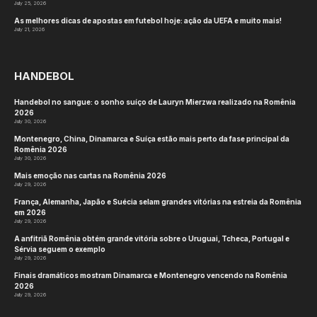
July 25, 2026
As melhores dicas de apostas em futebol hoje: ação da UEFA e muito mais!
July 21, 2026
HANDEBOL
Handebol no sangue: o sonho suíço de Lauryn Mierzwa realizado na Romênia
2026
July 30, 2026
Montenegro, China, Dinamarca e Suíça estão mais perto da fase principal da
Romênia 2026
July 30, 2026
Mais emoção nas cartas na Romênia 2026
July 29, 2026
França, Alemanha, Japão e Suécia selam grandes vitórias na estreia da Romênia
em 2026
July 29, 2026
A anfitriã Romênia obtém grande vitória sobre o Uruguai, Tcheca, Portugal e
Sérvia seguem o exemplo
July 29, 2026
Finais dramáticos mostram Dinamarca e Montenegro vencendo na Romênia
2026
July 29, 2026