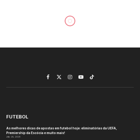
https://www.si.com/fannation
fans-torch-dana-white-
audacious-ufc-white-house-
prediction
By
tztj2
June 9, 2026
No Comments
MMA
1 Min Read