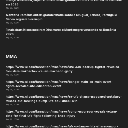
tztj2
Website
KEEP READING