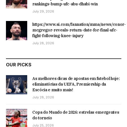
rankings-bump-ufc-abu-dhabi-win
July 29, 2026
https://www.si.com/fannation/mma/news/conor-
mcgregor-reveals-return-date-for-final-ufc-
fight-following-knee-injury
July 28, 2026
OUR PICKS
As melhores dicas de apostas em futebol hoje:
eliminatórias da UEFA, Premiership da
Escócia e muito mais!
July 28, 2026
Copa do Mundo de 2026: estrelas emergentes
do torneio
July 25, 2026