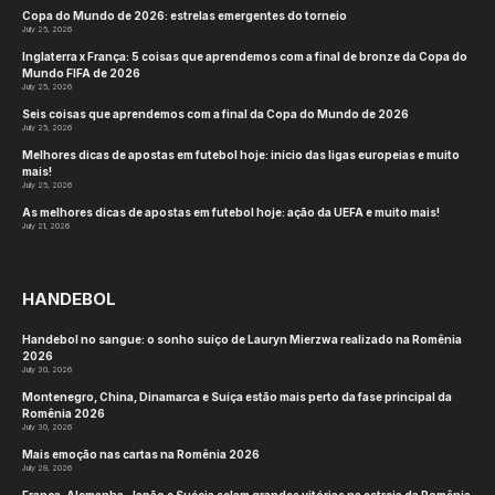
https://www.si.com/fannation/mma/news/ufc-fans-
torch-dana-white-audacious-ufc-white-house-
prediction
Ler:
Julio Cesar Chavez Jr. envia um aviso
severo para Jake Paul