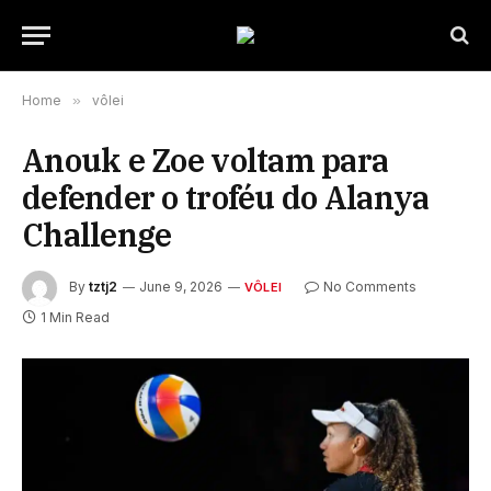
Home
»
vôlei
Anouk e Zoe voltam para
defender o troféu do Alanya
Challenge
By
tztj2
June 9, 2026
No Comments
VÔLEI
1 Min Read