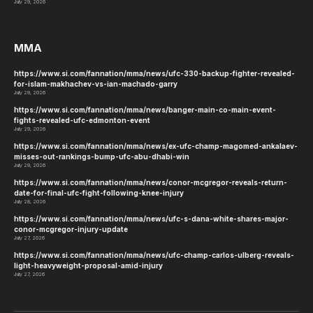
July 29, 2026
MMA
https://www.si.com/fannation/mma/news/ufc-330-backup-fighter-revealed-
for-islam-makhachev-vs-ian-machado-garry
July 29, 2026
https://www.si.com/fannation/mma/news/banger-main-co-main-event-
fights-revealed-ufc-edmonton-event
July 29, 2026
https://www.si.com/fannation/mma/news/ex-ufc-champ-magomed-ankalaev-
misses-out-rankings-bump-ufc-abu-dhabi-win
July 29, 2026
https://www.si.com/fannation/mma/news/conor-mcgregor-reveals-return-
date-for-final-ufc-fight-following-knee-injury
July 28, 2026
https://www.si.com/fannation/mma/news/ufc-s-dana-white-shares-major-
conor-mcgregor-injury-update
July 27, 2026
https://www.si.com/fannation/mma/news/ufc-champ-carlos-ulberg-reveals-
light-heavyweight-proposal-amid-injury
July 27, 2026