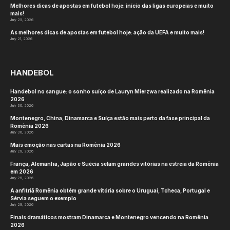
Melhores dicas de apostas em futebol hoje: início das ligas europeias e muito
mais!
July 25, 2026
As melhores dicas de apostas em futebol hoje: ação da UEFA e muito mais!
July 21, 2026
HANDEBOL
Handebol no sangue: o sonho suíço de Lauryn Mierzwa realizado na Romênia
2026
July 30, 2026
Montenegro, China, Dinamarca e Suíça estão mais perto da fase principal da
Romênia 2026
July 30, 2026
Mais emoção nas cartas na Romênia 2026
July 29, 2026
França, Alemanha, Japão e Suécia selam grandes vitórias na estreia da Romênia
em 2026
July 29, 2026
A anfitriã Romênia obtém grande vitória sobre o Uruguai, Tcheca, Portugal e
Sérvia seguem o exemplo
July 29, 2026
Finais dramáticos mostram Dinamarca e Montenegro vencendo na Romênia
2026