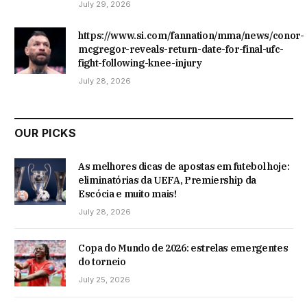
July 29, 2026
https://www.si.com/fannation/mma/news/conor-
mcgregor-reveals-return-date-for-final-ufc-
fight-following-knee-injury
July 28, 2026
OUR PICKS
As melhores dicas de apostas em futebol hoje:
eliminatórias da UEFA, Premiership da
Escócia e muito mais!
July 28, 2026
Copa do Mundo de 2026: estrelas emergentes
do torneio
July 25, 2026