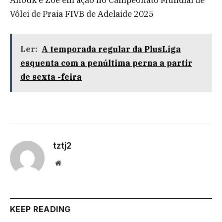
Vôlei de Praia FIVB de Adelaide 2025
Ler:
A temporada regular da PlusLiga
esquenta com a penúltima perna a partir
de sexta -feira
tztj2
Website
KEEP READING