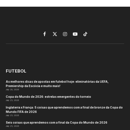
Facebook
X
Instagram
YouTube
TikTok
(Twitter)
FUTEBOL
As melhores dicas de apostas em futebol hoje: eliminatórias da UEFA,
Premiership da Escócia e muito mais!
July 28, 2026
Copa do Mundo de 2026: estrelas emergentes do torneio
July 25, 2026
Inglaterra x França: 5 coisas que aprendemos com a final de bronze da Copa do
Mundo FIFA de 2026
July 25, 2026
Seis coisas que aprendemos com a final da Copa do Mundo de 2026
July 25, 2026