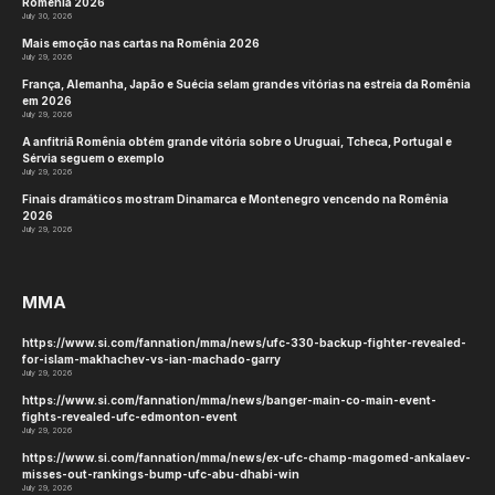
Romênia 2026
July 30, 2026
Mais emoção nas cartas na Romênia 2026
July 29, 2026
França, Alemanha, Japão e Suécia selam grandes vitórias na estreia da Romênia
em 2026
July 29, 2026
A anfitriã Romênia obtém grande vitória sobre o Uruguai, Tcheca, Portugal e
Sérvia seguem o exemplo
July 29, 2026
Finais dramáticos mostram Dinamarca e Montenegro vencendo na Romênia
2026
July 29, 2026
MMA
https://www.si.com/fannation/mma/news/ufc-330-backup-fighter-revealed-
for-islam-makhachev-vs-ian-machado-garry
July 29, 2026
https://www.si.com/fannation/mma/news/banger-main-co-main-event-
fights-revealed-ufc-edmonton-event
July 29, 2026
https://www.si.com/fannation/mma/news/ex-ufc-champ-magomed-ankalaev-
misses-out-rankings-bump-ufc-abu-dhabi-win
July 29, 2026