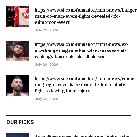
https://www.si.com/fannation/mma/news/banger
main-co-main-event-fights-revealed-ufc-
edmonton-event
July 29, 2026
https://www.si.com/fannation/mma/news/ex-
ufc-champ-magomed-ankalaev-misses-out-
rankings-bump-ufc-abu-dhabi-win
July 29, 2026
https://www.si.com/fannation/mma/news/conor-
mcgregor-reveals-return-date-for-final-ufc-
fight-following-knee-injury
July 28, 2026
OUR PICKS
As melhores dicas de apostas em futebol hoje: