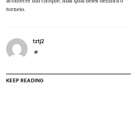
acontecer um choque, mas qual deles definirá o
torneio.
tztj2
Website
KEEP READING