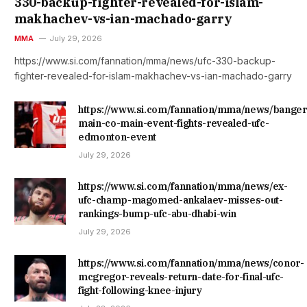
330-backup-fighter-revealed-for-islam-
makhachev-vs-ian-machado-garry
MMA
July 29, 2026
https://www.si.com/fannation/mma/news/ufc-330-backup-
fighter-revealed-for-islam-makhachev-vs-ian-machado-garry
https://www.si.com/fannation/mma/news/banger
main-co-main-event-fights-revealed-ufc-
edmonton-event
July 29, 2026
https://www.si.com/fannation/mma/news/ex-
ufc-champ-magomed-ankalaev-misses-out-
rankings-bump-ufc-abu-dhabi-win
July 29, 2026
https://www.si.com/fannation/mma/news/conor-
mcgregor-reveals-return-date-for-final-ufc-
fight-following-knee-injury