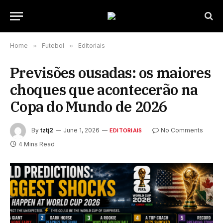
Home
»
Futebol
»
Editoriais
Previsões ousadas: os maiores
choques que acontecerão na
Copa do Mundo de 2026
By
tztj2
June 1, 2026
No Comments
EDITORIAIS
4 Mins Read