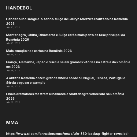
HANDEBOL
Handebol no sangue: o sonho suíço de Lauryn Mierzwa realizado na Romênia
2026
July 30, 2026
Montenegro, China, Dinamarca e Suíça estão mais perto da fase principal da
Romênia 2026
July 30, 2026
Mais emoção nas cartas na Romênia 2026
July 29, 2026
França, Alemanha, Japão e Suécia selam grandes vitórias na estreia da Romênia
em 2026
July 29, 2026
A anfitriã Romênia obtém grande vitória sobre o Uruguai, Tcheca, Portugal e
Sérvia seguem o exemplo
July 29, 2026
Finais dramáticos mostram Dinamarca e Montenegro vencendo na Romênia
2026
July 29, 2026
MMA
https://www.si.com/fannation/mma/news/ufc-330-backup-fighter-revealed-