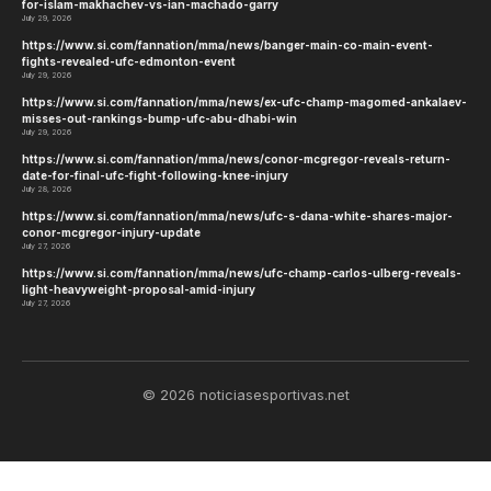
for-islam-makhachev-vs-ian-machado-garry
July 29, 2026
https://www.si.com/fannation/mma/news/banger-main-co-main-event-
fights-revealed-ufc-edmonton-event
July 29, 2026
https://www.si.com/fannation/mma/news/ex-ufc-champ-magomed-ankalaev-
misses-out-rankings-bump-ufc-abu-dhabi-win
July 29, 2026
https://www.si.com/fannation/mma/news/conor-mcgregor-reveals-return-
date-for-final-ufc-fight-following-knee-injury
July 28, 2026
https://www.si.com/fannation/mma/news/ufc-s-dana-white-shares-major-
conor-mcgregor-injury-update
July 27, 2026
https://www.si.com/fannation/mma/news/ufc-champ-carlos-ulberg-reveals-
light-heavyweight-proposal-amid-injury
July 27, 2026
© 2026 noticiasesportivas.net