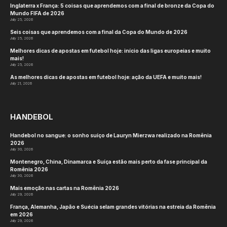
Desta vez, o Flensburg buscará o hat-trick, com o
objetivo de garantir o terceiro título consecutivo e
o quarto no total, o que empataria o recorde de
troféus selados por uma única equipe, atualmente
detida conjuntamente por três equipes alemãs –
SC Magdeburg, Frisch Auf Göppingen e THW Kiel.
Depois de uma longa temporada, quatro equipes
chegaram às finais masculinas da EHF e ainda têm
a chance de garantir a medalha de prata, com o
Flensburg sendo acompanhado pelos times
alemães MT Melsungen e THW Kiel, bem como
pelos franceses do Montpellier Handball, que
chegaram ao fim da competição pela terceira vez
nas últimas quatro temporadas.