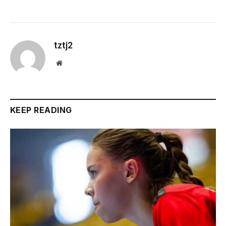
tztj2
Website
KEEP READING