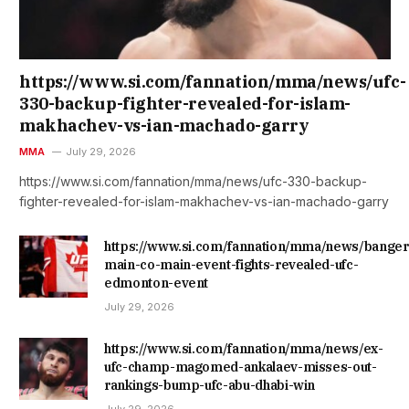
https://www.si.com/fannation/mma/news/ufc-
330-backup-fighter-revealed-for-islam-
makhachev-vs-ian-machado-garry
MMA
July 29, 2026
https://www.si.com/fannation/mma/news/ufc-330-backup-
fighter-revealed-for-islam-makhachev-vs-ian-machado-garry
https://www.si.com/fannation/mma/news/banger
main-co-main-event-fights-revealed-ufc-
edmonton-event
July 29, 2026
https://www.si.com/fannation/mma/news/ex-
ufc-champ-magomed-ankalaev-misses-out-
rankings-bump-ufc-abu-dhabi-win
July 29, 2026