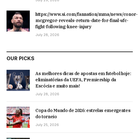
https://www.si.com/fannation/mma/news/conor-
mcgregor-reveals-return-date-for-final-ufc-
fight-following-knee-injury
July 28, 2026
OUR PICKS
As melhores dicas de apostas em futebol hoje:
eliminatórias da UEFA, Premiership da
Escócia e muito mais!
July 28, 2026
Copa do Mundo de 2026: estrelas emergentes
do torneio
July 25, 2026