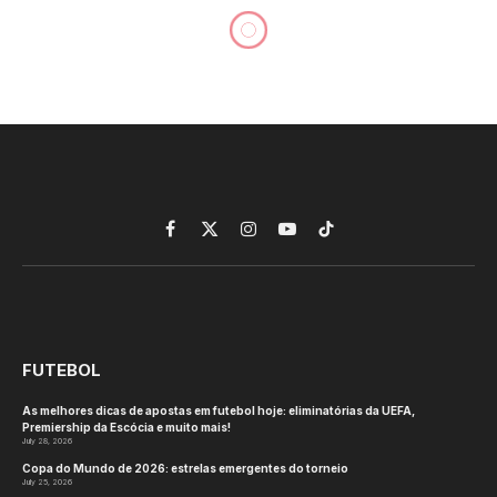
Alinhamento de cópias
carbono para proporcionar
drama nas finais masculinas
da EHF de alta octanagem
By
tztj2
June 1, 2026
No Comments
HANDEBOL
3 Mins Read
Hamburgo sediará a terceira edição consecutiva
das Finais Masculinas da EHF, depois que o time
alemão SG Flensburg-Handewitt venceu as duas
edições anteriores da Liga Europeia Masculina da
EHF, que aconteceram na Barclays Arena.