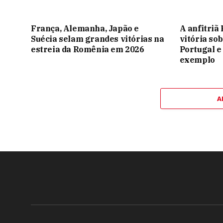
França, Alemanha, Japão e
A anfitri
Suécia selam grandes vitórias na
vitória so
estreia da Romênia em 2026
Portugal e
exemplo
A