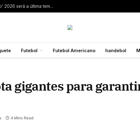
Aaron Rodgers, do Steelers, diz que ‘debate zero’ 2026 será a última temporada da NFL 28 de julho de 2026
quete
Futebol
Futebol Americano
handebol
M
a gigantes para garanti
s
4 Mins Read