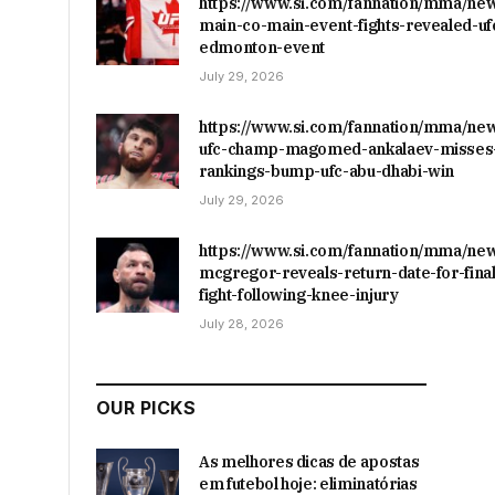
https://www.si.com/fannation/mma/ne
main-co-main-event-fights-revealed-uf
edmonton-event
July 29, 2026
https://www.si.com/fannation/mma/ne
ufc-champ-magomed-ankalaev-misses-
rankings-bump-ufc-abu-dhabi-win
July 29, 2026
https://www.si.com/fannation/mma/ne
mcgregor-reveals-return-date-for-final
fight-following-knee-injury
July 28, 2026
OUR PICKS
As melhores dicas de apostas
em futebol hoje: eliminatórias