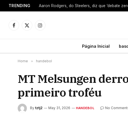
TRENDING
Facebook
X
Instagram
(Twitter)
Página Inicial
bas
Home
»
handebol
MT Melsungen derrot
primeiro troféu
By
tztj2
May 31, 2026
No Comment
HANDEBOL