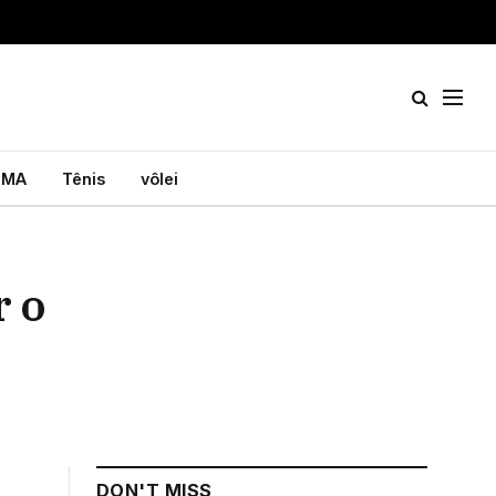
MA
Tênis
vôlei
r o
DON'T MISS