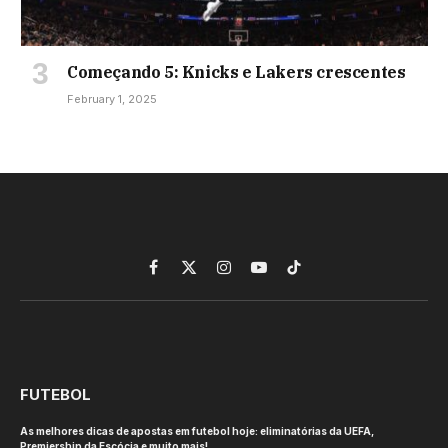
Começando 5: Knicks e Lakers crescentes
February 1, 2025
Facebook
X
Instagram
YouTube
TikTok
(Twitter)
FUTEBOL
As melhores dicas de apostas em futebol hoje: eliminatórias da UEFA,
Premiership da Escócia e muito mais!