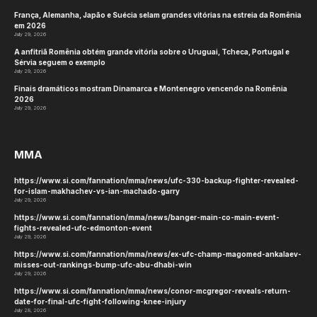
França, Alemanha, Japão e Suécia selam grandes vitórias na estreia da Romênia
em 2026
July 29, 2026
A anfitriã Romênia obtém grande vitória sobre o Uruguai, Tcheca, Portugal e
Sérvia seguem o exemplo
July 29, 2026
Finais dramáticos mostram Dinamarca e Montenegro vencendo na Romênia
2026
July 29, 2026
MMA
https://www.si.com/fannation/mma/news/ufc-330-backup-fighter-revealed-
for-islam-makhachev-vs-ian-machado-garry
July 29, 2026
https://www.si.com/fannation/mma/news/banger-main-co-main-event-
fights-revealed-ufc-edmonton-event
July 29, 2026
https://www.si.com/fannation/mma/news/ex-ufc-champ-magomed-ankalaev-
misses-out-rankings-bump-ufc-abu-dhabi-win
July 29, 2026
https://www.si.com/fannation/mma/news/conor-mcgregor-reveals-return-
date-for-final-ufc-fight-following-knee-injury
July 28, 2026