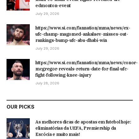
edmonton-event
July 29, 2026
https://www.si.com/fannation/mma/news/ex-
ufc-champ-magomed-ankalaev-misses-out-
rankings-bump-ufc-abu-dhabi-win
July 29, 2026
https://www.si.com/fannation/mma/news/conor-
mcgregor-reveals-return-date-for-final-ufc-
fight-following-knee-injury
July 28, 2026
OUR PICKS
As melhores dicas de apostas em futebol hoje:
eliminatórias da UEFA, Premiership da
Escócia e muito mais!