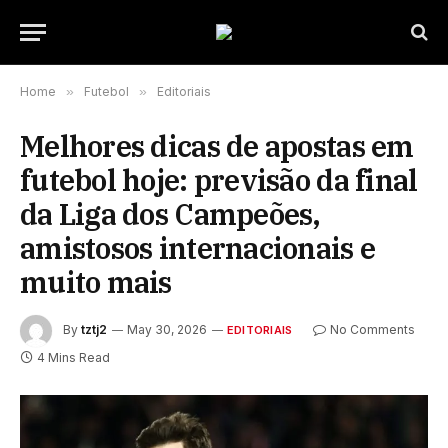
Home
»
Futebol
»
Editoriais
Melhores dicas de apostas em
futebol hoje: previsão da final
da Liga dos Campeões,
amistosos internacionais e
muito mais
By
tztj2
May 30, 2026
No Comments
EDITORIAIS
4 Mins Read