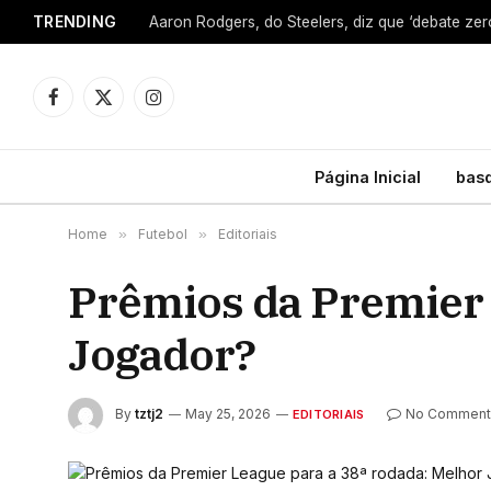
TRENDING
Facebook
X
Instagram
(Twitter)
Página Inicial
bas
Home
»
Futebol
»
Editoriais
Prêmios da Premier 
Jogador?
By
tztj2
May 25, 2026
No Comment
EDITORIAIS