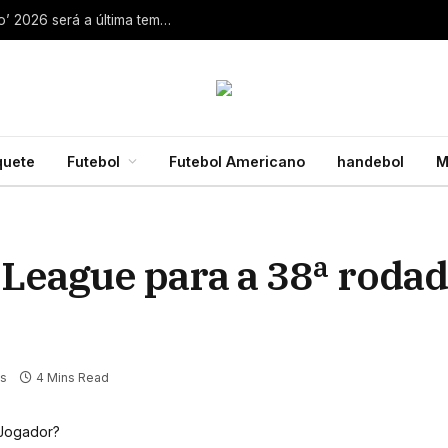
Aaron Rodgers, do Steelers, diz que ‘debate zero’ 2026 será a última temporada da NFL 28 de julho de 2026
quete
Futebol
Futebol Americano
handebol
M
League para a 38ª rodad
s
4 Mins Read