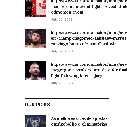
https://www.si.com/fannation/mma/ne
main-co-main-event-fights-revealed-uf
edmonton-event
July 29, 2026
https://www.si.com/fannation/mma/ne
ufc-champ-magomed-ankalaev-misses-
rankings-bump-ufc-abu-dhabi-win
July 29, 2026
https://www.si.com/fannation/mma/ne
mcgregor-reveals-return-date-for-final
fight-following-knee-injury
July 28, 2026
OUR PICKS
As melhores dicas de apostas
em futebol hoje: eliminatórias