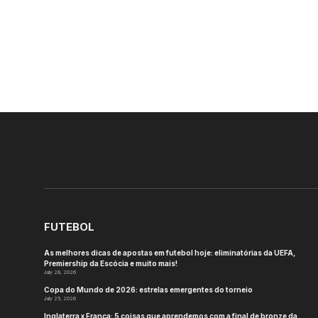
FUTEBOL
As melhores dicas de apostas em futebol hoje: eliminatórias da UEFA,
Premiership da Escócia e muito mais!
July 28, 2026
Copa do Mundo de 2026: estrelas emergentes do torneio
July 25, 2026
Inglaterra x França: 5 coisas que aprendemos com a final de bronze da