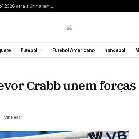
Aaron Rodgers, do Steelers, diz que ‘debate zero’ 2026 será a última temporada da NFL 28 de julho de 2026
quete
Futebol
Futebol Americano
handebol
M
evor Crabb unem forças 
1 Min Read