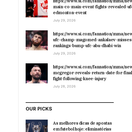
https://www.si.com/fannation/mma/ne
main-co-main-event-fights-revealed-uf
edmonton-event
July 29, 2026
https://www.si.com/fannation/mma/ne
ufc-champ-magomed-ankalaev-misses-
rankings-bump-ufc-abu-dhabi-win
July 29, 2026
https://www.si.com/fannation/mma/ne
mcgregor-reveals-return-date-for-final
fight-following-knee-injury
July 28, 2026
OUR PICKS
As melhores dicas de apostas
em futebol hoje: eliminatórias