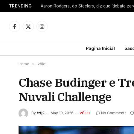
TRENDING
Facebook
X
Instagram
(Twitter)
Página Inicial
bas
Home
»
vôlei
Chase Budinger e Tr
Nuvali Challenge
By
tztj2
May 19, 2026
No Comments
VÔLEI