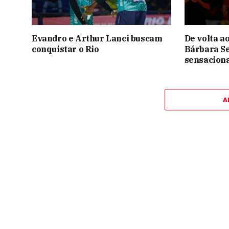
Evandro e Arthur Lanci buscam
De volta a
conquistar o Rio
Bárbara Se
sensaciona
A