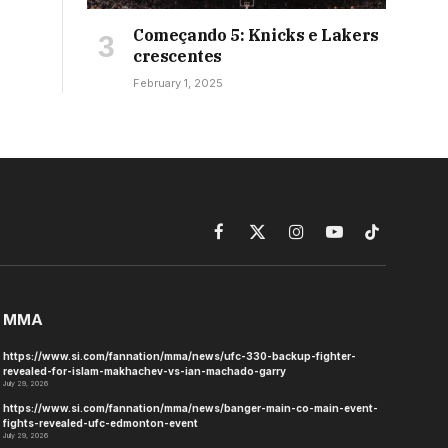
Começando 5: Knicks e Lakers
crescentes
February 1, 2025
Facebook
X
Instagram
YouTube
TikTok
(Twitter)
MMA
https://www.si.com/fannation/mma/news/ufc-330-backup-fighter-
revealed-for-islam-makhachev-vs-ian-machado-garry
July 29, 2026
https://www.si.com/fannation/mma/news/banger-main-co-main-event-
fights-revealed-ufc-edmonton-event
July 29, 2026