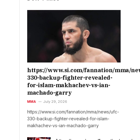
https://www.si.com/fannation/mma/ne
330-backup-fighter-revealed-
for-islam-makhachev-vs-ian-
machado-garry
MMA
July 29, 2026
https://www.si.com/fannation/mma/news/ufc-
330-backup-fighter-revealed-for-islam-
makhachev-vs-ian-machado-garry