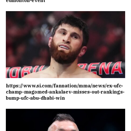
edmonton-event
https://www.si.com/fannation/mma/news/ex-ufc-
champ-magomed-ankalaev-misses-out-rankings-
bump-ufc-abu-dhabi-win