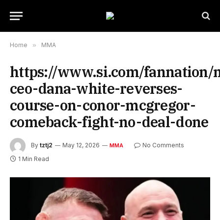
Home
»
MMA
https://www.si.com/fannation
ceo-dana-white-reverses-
course-on-conor-mcgregor-
comeback-fight-no-deal-done
By
tztj2
May 12, 2026
No Comments
MMA
1 Min Read