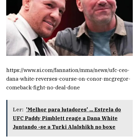
https://www.si.com/fannation/mma/news/ufc-ceo-
dana-white-reverses-course-on-conor-mcgregor-
comeback-fight-no-deal-done
Ler:
'Melhor para lutadores' ... Estrela do
UFC Paddy Pimblett reage a Dana White
Juntando -se a Turki Alalshikh no boxe