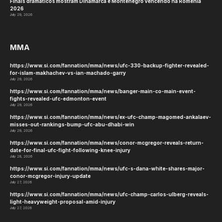
às semifinais, como segunda colocada do grupo.
No Grupo A, o Uganda foi a força dominante,
conseguindo uma vitória por 31:22 sobre o
Burundi, seguida de uma vitória por 54:24 sobre o
Sudão do Sul, mas a decisão contra o Quénia foi
cheia de reviravoltas, já que, eventualmente, o
Uganda garantiu o primeiro lugar, com uma vitória
por 36:35. O Quénia seguiu na classificação, depois
das vitórias sobre o Sudão do Sul, 63:25, e
Burundi, 35:32.
A semifinal entre Ruanda e Quênia foi outro
confronto de alta octanagem, com Ruanda
dominando do início ao fim. Thierry Ineza (12
gols), Valentin Mugisha (11 gols) e Charles