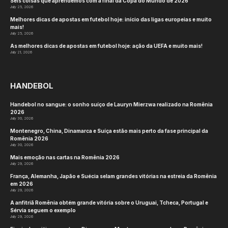
Na competição de juniores, oito equipes se
alinharam na largada, divididas em dois grupos de
quatro equipes cada, com as duas primeiras
equipes de cada grupo avançando para as
semifinais e ampliando suas chances de título.
Ruanda foi enviada para o Grupo B, onde começou
com uma vitória por 46:19 sobre a Tanzânia, que
foi imediatamente seguida por uma vitória por
42:18 sobre o Djibuti. Na última partida do grupo,
dominou a anfitriã Etiópia em uma partida com
muitos gols, 39:35, onde Valentin Mugisha marcou
17 gols pelo Ruanda.
Graças à vitória por 66:23 sobre o Djibuti e por
49:29 sobre a Tanzânia, a Etiópia também chegou