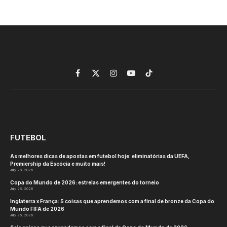
Ruanda na dobradinha no
Troféu IHF Masculino de 2026
– África Zona V
By
tztj2
May 12, 2026
No Comments
HANDEBOL
5 Mins Read
Ruanda teve um desempenho memorável ao longo
do Troféu IHF Masculino de 2026 – Zona V da
África, conquistando os títulos júnior (Sub-20) e
juvenil (Sub-18) em Lusaka, depois de derrotar os
anfitriões Etiópia e Burundi, respectivamente, nas
finais de alta octanagem da competição que
aconteceu entre 4 e 8 de maio, em Adis Abeba.