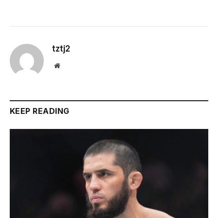
tztj2
Website
KEEP READING