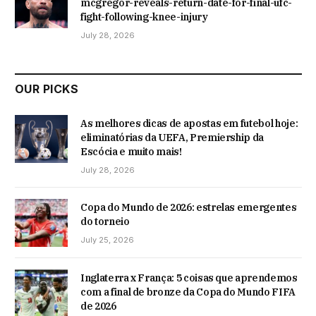
mcgregor-reveals-return-date-for-final-ufc-
fight-following-knee-injury
July 28, 2026
OUR PICKS
As melhores dicas de apostas em futebol hoje:
eliminatórias da UEFA, Premiership da
Escócia e muito mais!
July 28, 2026
Copa do Mundo de 2026: estrelas emergentes
do torneio
July 25, 2026
Inglaterra x França: 5 coisas que aprendemos
com a final de bronze da Copa do Mundo FIFA
de 2026