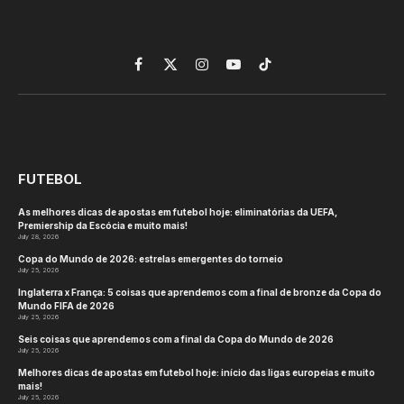
Facebook
X
Instagram
YouTube
TikTok
(Twitter)
FUTEBOL
As melhores dicas de apostas em futebol hoje: eliminatórias da UEFA,
Premiership da Escócia e muito mais!
July 28, 2026
Copa do Mundo de 2026: estrelas emergentes do torneio
July 25, 2026
Inglaterra x França: 5 coisas que aprendemos com a final de bronze da Copa do
Mundo FIFA de 2026
July 25, 2026
Seis coisas que aprendemos com a final da Copa do Mundo de 2026
July 25, 2026
Melhores dicas de apostas em futebol hoje: início das ligas europeias e muito
mais!
July 25, 2026