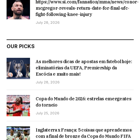
https://www.si.com/fannation/mma/news/conor-
mcgregor-reveals-return-date-for-final-ufc-
fight-following-knee-injury
July 28, 2026
OUR PICKS
As melhores dicas de apostas em futebol hoje:
eliminatórias da UEFA, Premiership da
Escócia e muito mais!
July 28, 2026
Copa do Mundo de 2026: estrelas emergentes
do torneio
July 25, 2026
Inglaterra x França: 5 coisas que aprendemos
com a final de bronze da Copa do Mundo FIFA