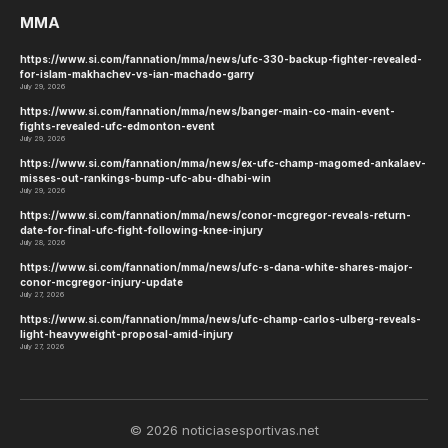
MMA
https://www.si.com/fannation/mma/news/ufc-330-backup-fighter-revealed-
for-islam-makhachev-vs-ian-machado-garry
July 29, 2026
https://www.si.com/fannation/mma/news/banger-main-co-main-event-
fights-revealed-ufc-edmonton-event
July 29, 2026
https://www.si.com/fannation/mma/news/ex-ufc-champ-magomed-ankalaev-
misses-out-rankings-bump-ufc-abu-dhabi-win
July 29, 2026
https://www.si.com/fannation/mma/news/conor-mcgregor-reveals-return-
date-for-final-ufc-fight-following-knee-injury
July 28, 2026
https://www.si.com/fannation/mma/news/ufc-s-dana-white-shares-major-
conor-mcgregor-injury-update
July 27, 2026
https://www.si.com/fannation/mma/news/ufc-champ-carlos-ulberg-reveals-
light-heavyweight-proposal-amid-injury
July 27, 2026
© 2026 noticiasesportivas.net