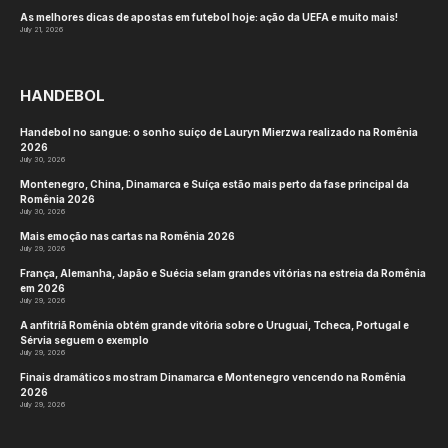
As melhores dicas de apostas em futebol hoje: ação da UEFA e muito mais!
July 21, 2026
HANDEBOL
Handebol no sangue: o sonho suíço de Lauryn Mierzwa realizado na Romênia
2026
July 30, 2026
Montenegro, China, Dinamarca e Suíça estão mais perto da fase principal da
Romênia 2026
July 30, 2026
Mais emoção nas cartas na Romênia 2026
July 29, 2026
França, Alemanha, Japão e Suécia selam grandes vitórias na estreia da Romênia
em 2026
July 29, 2026
A anfitriã Romênia obtém grande vitória sobre o Uruguai, Tcheca, Portugal e
Sérvia seguem o exemplo
July 29, 2026
Finais dramáticos mostram Dinamarca e Montenegro vencendo na Romênia
2026
July 29, 2026