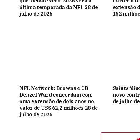
que ‘debate zero’ 2026 será a
Carter o 
última temporada da NFL 28 de
extensão d
julho de 2026
152 milhõe
NFL Network: Browns e CB
Saints ‘dis
Denzel Ward concordam com
novo contr
uma extensão de dois anos no
de julho d
valor de US$ 62,2 milhões 28 de
julho de 2026
A