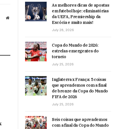
As melhores dicas de apostas
em futebol hoje: eliminatórias
da UEFA, Premiership da
Website
Escócia e muito mais!
July 28, 2026
Copa do Mundo de 2026:
estrelas emergentes do
torneio
July 25, 2026
Inglaterra x França: 5 coisas
que aprendemos com a final
de bronze da Copa do Mundo
FIFA de 2026
July 25, 2026
Seis coisas que aprendemos
k
com a final da Copa do Mundo