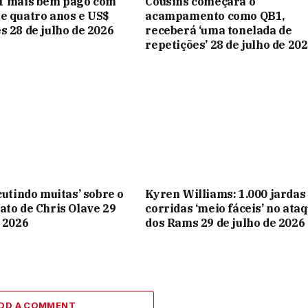
DT mais bem pago com
Cousins ​​​​começará o
e quatro anos e US$
acampamento como QB1,
s 28 de julho de 2026
receberá ‘uma tonelada de
repetições’ 28 de julho de 20
cutindo muitas’ sobre o
Kyren Williams: 1.000 jardas
ato de Chris Olave 29
corridas ‘meio fáceis’ no ata
e 2026
dos Rams 29 de julho de 2026
DD A COMMENT