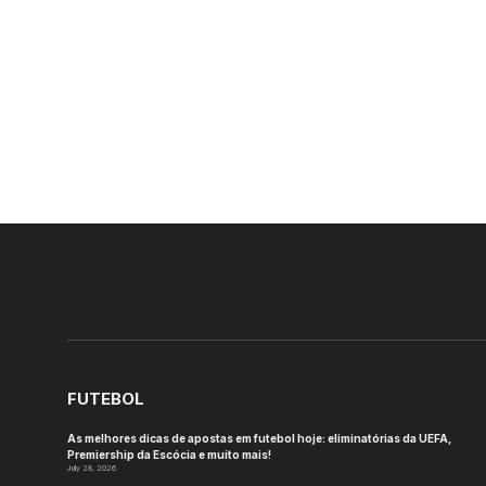
FUTEBOL
As melhores dicas de apostas em futebol hoje: eliminatórias da UEFA,
Premiership da Escócia e muito mais!
July 28, 2026