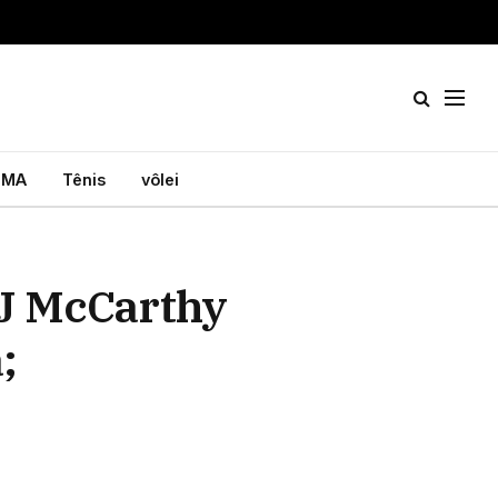
MA
Tênis
vôlei
J McCarthy
;