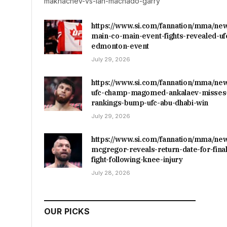
makhachev-vs-ian-machado-garry
https://www.si.com/fannation/mma/ne
main-co-main-event-fights-revealed-uf
edmonton-event
July 29, 2026
https://www.si.com/fannation/mma/ne
ufc-champ-magomed-ankalaev-misses-
rankings-bump-ufc-abu-dhabi-win
July 29, 2026
https://www.si.com/fannation/mma/ne
mcgregor-reveals-return-date-for-final
fight-following-knee-injury
July 28, 2026
OUR PICKS