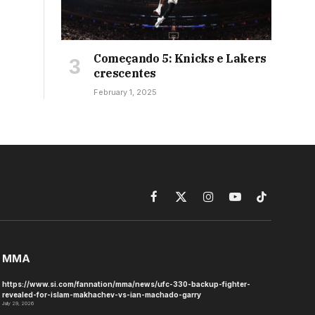
Começando 5: Knicks e Lakers
crescentes
February 1, 2025
Facebook
X
Instagram
YouTube
TikTok
(Twitter)
MMA
https://www.si.com/fannation/mma/news/ufc-330-backup-fighter-
revealed-for-islam-makhachev-vs-ian-machado-garry
July 29, 2026