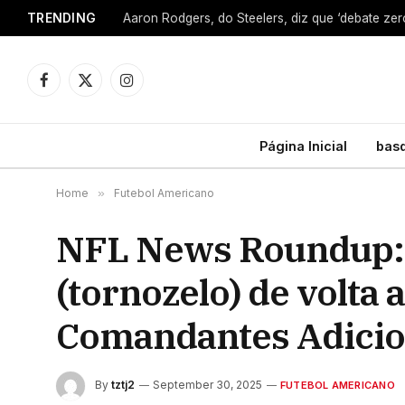
TRENDING
Facebook
X
Instagram
(Twitter)
Página Inicial
bas
Home
»
Futebol Americano
NFL News Roundup: 
(tornozelo) de volta
Comandantes Adicio
By
tztj2
September 30, 2025
FUTEBOL AMERICANO