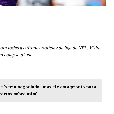
 todas as últimas notícias da liga da NFL. Visita
 colapso diário.
 'seria negociado', mas ele está pronto para
certos sobre mim'