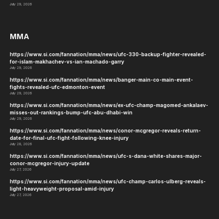
July 29, 2026
MMA
https://www.si.com/fannation/mma/news/ufc-330-backup-fighter-revealed-
for-islam-makhachev-vs-ian-machado-garry
July 29, 2026
https://www.si.com/fannation/mma/news/banger-main-co-main-event-
fights-revealed-ufc-edmonton-event
July 29, 2026
https://www.si.com/fannation/mma/news/ex-ufc-champ-magomed-ankalaev-
misses-out-rankings-bump-ufc-abu-dhabi-win
July 29, 2026
https://www.si.com/fannation/mma/news/conor-mcgregor-reveals-return-
date-for-final-ufc-fight-following-knee-injury
July 28, 2026
https://www.si.com/fannation/mma/news/ufc-s-dana-white-shares-major-
conor-mcgregor-injury-update
July 27, 2026
https://www.si.com/fannation/mma/news/ufc-champ-carlos-ulberg-reveals-
light-heavyweight-proposal-amid-injury
July 27, 2026