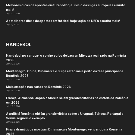
Melhores dicas de apostas em futebol hoje: início das ligas europeias e muito
mais!
July 25, 2026
As melhores dicas de apostas em futebol hoje: ação da UEFA e muito mais!
July 21, 2026
HANDEBOL
Handebol no sangue: o sonho suíço de Lauryn Mierzwa realizado na Romênia
2026
July 30, 2026
Montenegro, China, Dinamarca e Suíça estão mais perto da fase principal da
Romênia 2026
July 30, 2026
Mais emoção nas cartas na Romênia 2026
July 29, 2026
França, Alemanha, Japão e Suécia selam grandes vitórias na estreia da Romênia
em 2026
July 29, 2026
A anfitriã Romênia obtém grande vitória sobre o Uruguai, Tcheca, Portugal e
Sérvia seguem o exemplo
July 29, 2026
Finais dramáticos mostram Dinamarca e Montenegro vencendo na Romênia
2026