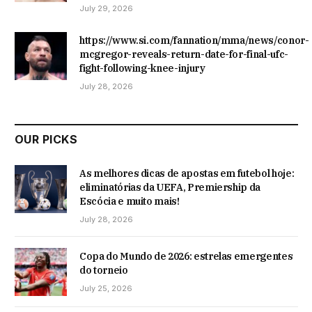
July 29, 2026
https://www.si.com/fannation/mma/news/conor-
mcgregor-reveals-return-date-for-final-ufc-
fight-following-knee-injury
July 28, 2026
OUR PICKS
As melhores dicas de apostas em futebol hoje:
eliminatórias da UEFA, Premiership da
Escócia e muito mais!
July 28, 2026
Copa do Mundo de 2026: estrelas emergentes
do torneio
July 25, 2026