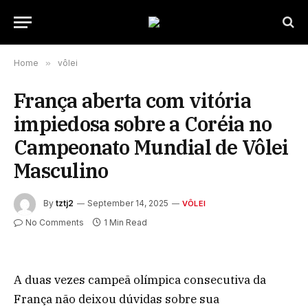
Home
»
vôlei
França aberta com vitória
impiedosa sobre a Coréia no
Campeonato Mundial de Vôlei
Masculino
By
tztj2
September 14, 2025
VÔLEI
No Comments
1 Min Read
A duas vezes campeã olímpica consecutiva da
França não deixou dúvidas sobre sua