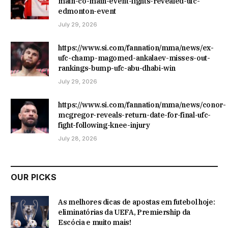
main-co-main-event-fights-revealed-ufc-
edmonton-event
July 29, 2026
https://www.si.com/fannation/mma/news/ex-
ufc-champ-magomed-ankalaev-misses-out-
rankings-bump-ufc-abu-dhabi-win
July 29, 2026
https://www.si.com/fannation/mma/news/conor-
mcgregor-reveals-return-date-for-final-ufc-
fight-following-knee-injury
July 28, 2026
OUR PICKS
As melhores dicas de apostas em futebol hoje:
eliminatórias da UEFA, Premiership da
Escócia e muito mais!