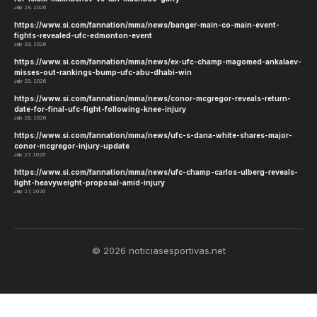
July 29, 2026
https://www.si.com/fannation/mma/news/banger-main-co-main-event-
fights-revealed-ufc-edmonton-event
July 29, 2026
https://www.si.com/fannation/mma/news/ex-ufc-champ-magomed-ankalaev-
misses-out-rankings-bump-ufc-abu-dhabi-win
July 29, 2026
https://www.si.com/fannation/mma/news/conor-mcgregor-reveals-return-
date-for-final-ufc-fight-following-knee-injury
July 28, 2026
https://www.si.com/fannation/mma/news/ufc-s-dana-white-shares-major-
conor-mcgregor-injury-update
July 27, 2026
https://www.si.com/fannation/mma/news/ufc-champ-carlos-ulberg-reveals-
light-heavyweight-proposal-amid-injury
July 27, 2026
© 2026 noticiasesportivas.net