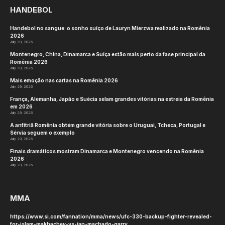
HANDEBOL
Handebol no sangue: o sonho suíço de Lauryn Mierzwa realizado na Romênia
2026
July 30, 2026
Montenegro, China, Dinamarca e Suíça estão mais perto da fase principal da
Romênia 2026
July 30, 2026
Mais emoção nas cartas na Romênia 2026
July 29, 2026
França, Alemanha, Japão e Suécia selam grandes vitórias na estreia da Romênia
em 2026
July 29, 2026
A anfitriã Romênia obtém grande vitória sobre o Uruguai, Tcheca, Portugal e
Sérvia seguem o exemplo
July 29, 2026
Finais dramáticos mostram Dinamarca e Montenegro vencendo na Romênia
2026
July 29, 2026
MMA
https://www.si.com/fannation/mma/news/ufc-330-backup-fighter-revealed-
for-islam-makhachev-vs-ian-machado-garry