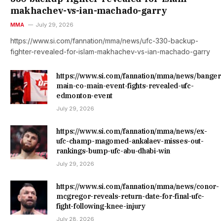
makhachev-vs-ian-machado-garry
MMA
July 29, 2026
https://www.si.com/fannation/mma/news/ufc-330-backup-
fighter-revealed-for-islam-makhachev-vs-ian-machado-garry
https://www.si.com/fannation/mma/news/banger
main-co-main-event-fights-revealed-ufc-
edmonton-event
July 29, 2026
https://www.si.com/fannation/mma/news/ex-
ufc-champ-magomed-ankalaev-misses-out-
rankings-bump-ufc-abu-dhabi-win
July 29, 2026
https://www.si.com/fannation/mma/news/conor-
mcgregor-reveals-return-date-for-final-ufc-
fight-following-knee-injury
July 28, 2026