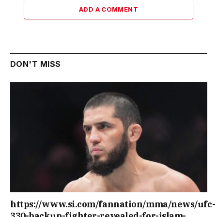
ADD A COMMENT
DON'T MISS
https://www.si.com/fannation/mma/news/ufc-
330-backup-fighter-revealed-for-islam-