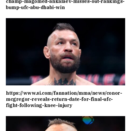
champ-magomed-ankalaev-misses-out-rankings-
bump-ufc-abu-dhabi-win
https://www.si.com/fannation/mma/news/conor-
mcgregor-reveals-return-date-for-final-ufc-
fight-following-knee-injury