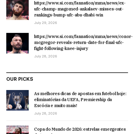
https://www.si.com/fannation/mma/news/ex-
ufc-champ-magomed-ankalaev-misses-out-
rankings-bump-ufc-abu-dhabi-win
July 29, 2026
https://www.si.com/fannation/mma/news/conor-
mcgregor-reveals-return-date-for-final-ufc-
fight-following-knee-injury
July 28, 2026
OUR PICKS
As melhores dicas de apostas em futebol hoje:
eliminatórias da UEFA, Premiership da
Escócia e muito mais!
July 28, 2026
Copa do Mundo de 2026: estrelas emergentes