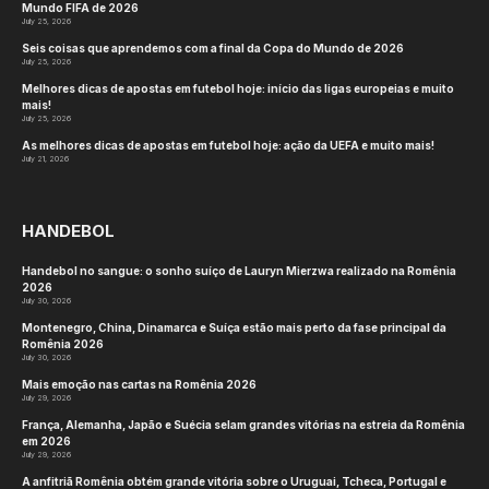
Mundo FIFA de 2026
July 25, 2026
Seis coisas que aprendemos com a final da Copa do Mundo de 2026
July 25, 2026
Melhores dicas de apostas em futebol hoje: início das ligas europeias e muito
mais!
July 25, 2026
As melhores dicas de apostas em futebol hoje: ação da UEFA e muito mais!
July 21, 2026
HANDEBOL
Handebol no sangue: o sonho suíço de Lauryn Mierzwa realizado na Romênia
2026
July 30, 2026
Montenegro, China, Dinamarca e Suíça estão mais perto da fase principal da
Romênia 2026
July 30, 2026
Mais emoção nas cartas na Romênia 2026
July 29, 2026
França, Alemanha, Japão e Suécia selam grandes vitórias na estreia da Romênia
em 2026
July 29, 2026
A anfitriã Romênia obtém grande vitória sobre o Uruguai, Tcheca, Portugal e