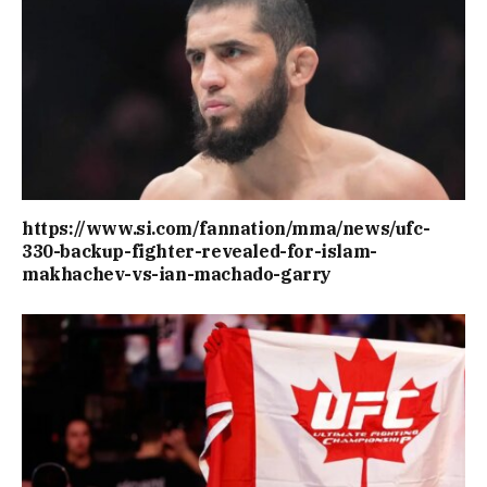
https://www.si.com/fannation/mma/news/ufc-
330-backup-fighter-revealed-for-islam-
makhachev-vs-ian-machado-garry