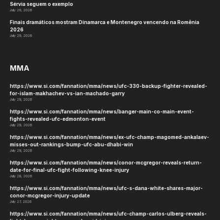
Sérvia seguem o exemplo
July 29, 2026
Finais dramáticos mostram Dinamarca e Montenegro vencendo na Romênia
2026
July 29, 2026
MMA
https://www.si.com/fannation/mma/news/ufc-330-backup-fighter-revealed-
for-islam-makhachev-vs-ian-machado-garry
July 29, 2026
https://www.si.com/fannation/mma/news/banger-main-co-main-event-
fights-revealed-ufc-edmonton-event
July 29, 2026
https://www.si.com/fannation/mma/news/ex-ufc-champ-magomed-ankalaev-
misses-out-rankings-bump-ufc-abu-dhabi-win
July 29, 2026
https://www.si.com/fannation/mma/news/conor-mcgregor-reveals-return-
date-for-final-ufc-fight-following-knee-injury
July 28, 2026
https://www.si.com/fannation/mma/news/ufc-s-dana-white-shares-major-
conor-mcgregor-injury-update
July 27, 2026
https://www.si.com/fannation/mma/news/ufc-champ-carlos-ulberg-reveals-