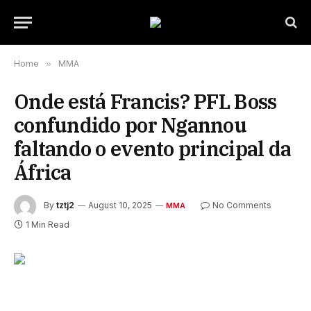
Home
»
MMA
Onde está Francis? PFL Boss
confundido por Ngannou
faltando o evento principal da
África
By
tztj2
August 10, 2025
No Comments
MMA
1 Min Read