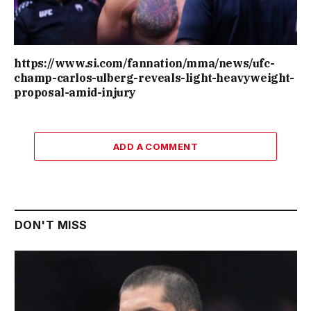
https://www.si.com/fannation/mma/news/ufc-
champ-carlos-ulberg-reveals-light-heavyweight-
proposal-amid-injury
ADD A COMMENT
DON'T MISS