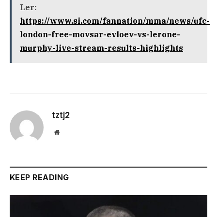
Ler:
https://www.si.com/fannation/mma/news/ufc-
london-free-movsar-evloev-vs-lerone-
murphy-live-stream-results-highlights
tztj2
Website
KEEP READING