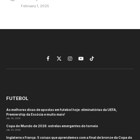
February 1, 2025
Facebook
X
Instagram
YouTube
TikTok
(Twitter)
FUTEBOL
As melhores dicas de apostas em futebol hoje: eliminatórias da UEFA,
Premiership da Escócia e muito mais!
July 28, 2026
Copa do Mundo de 2026: estrelas emergentes do torneio
July 25, 2026
Inglaterra x França: 5 coisas que aprendemos com a final de bronze da Copa do