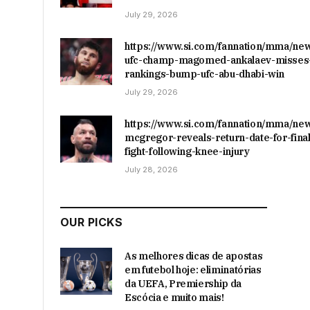
July 29, 2026
https://www.si.com/fannation/mma/ne
ufc-champ-magomed-ankalaev-misses-
rankings-bump-ufc-abu-dhabi-win
July 29, 2026
https://www.si.com/fannation/mma/ne
mcgregor-reveals-return-date-for-final
fight-following-knee-injury
July 28, 2026
OUR PICKS
As melhores dicas de apostas
em futebol hoje: eliminatórias
da UEFA, Premiership da
Escócia e muito mais!