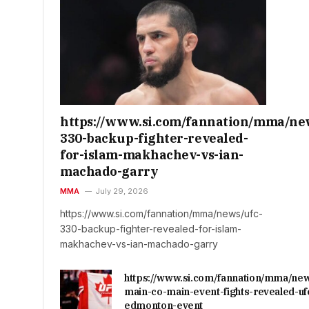
https://www.si.com/fannation/mma/ne
330-backup-fighter-revealed-
for-islam-makhachev-vs-ian-
machado-garry
MMA
July 29, 2026
https://www.si.com/fannation/mma/news/ufc-
330-backup-fighter-revealed-for-islam-
makhachev-vs-ian-machado-garry
https://www.si.com/fannation/mma/ne
main-co-main-event-fights-revealed-uf
edmonton-event