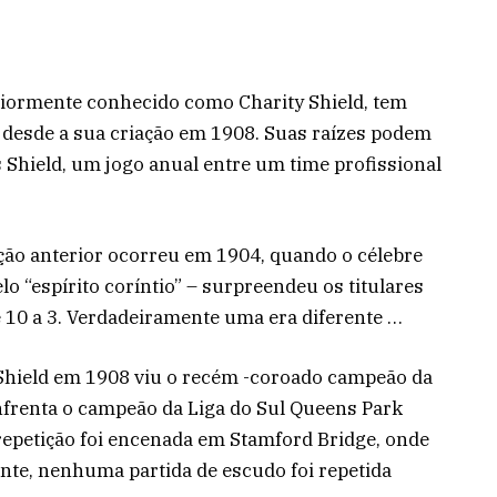
iormente conhecido como Charity Shield, tem
s desde a sua criação em 1908. Suas raízes podem
s Shield, um jogo anual entre um time profissional
ção anterior ocorreu em 1904, quando o célebre
o “espírito coríntio” – surpreendeu os titulares
 10 a 3. Verdadeiramente uma era diferente …
y Shield em 1908 viu o recém -coroado campeão da
nfrenta o campeão da Liga do Sul Queens Park
repetição foi encenada em Stamford Bridge, onde
ente, nenhuma partida de escudo foi repetida