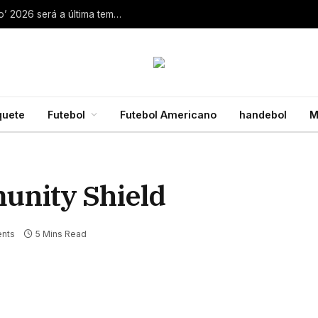
Aaron Rodgers, do Steelers, diz que ‘debate zero’ 2026 será a última temporada da NFL 28 de julho de 2026
quete
Futebol
Futebol Americano
handebol
M
unity Shield
nts
5 Mins Read