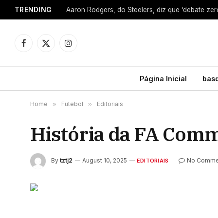
TRENDING
Facebook
X
Instagram
(Twitter)
Página Inicial
bas
Home
»
Futebol
»
Editoriais
História da FA Comm
By
tztj2
August 10, 2025
No Comme
EDITORIAIS