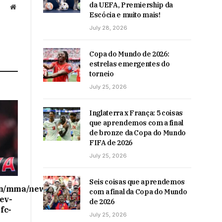
da UEFA, Premiership da
Website
Escócia e muito mais!
July 28, 2026
Copa do Mundo de 2026:
estrelas emergentes do
torneio
July 25, 2026
Inglaterra x França: 5 coisas
que aprendemos com a final
de bronze da Copa do Mundo
FIFA de 2026
July 25, 2026
Seis coisas que aprendemos
on/mma/news/ex-
com a final da Copa do Mundo
ev-
de 2026
fc-
July 25, 2026