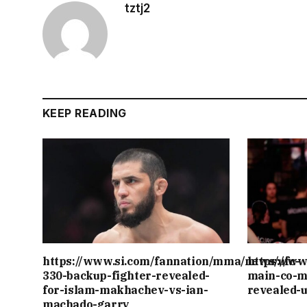
tztj2
KEEP READING
https://www.si.com/fannation/mma/news/ufc-
https://w
330-backup-fighter-revealed-
main-co-m
for-islam-makhachev-vs-ian-
revealed-
machado-garry