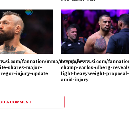
r-
ww.si.com/fannation/mma/news/ufc-
https://www.si.com/fannati
ite-shares-major-
champ-carlos-ulberg-reveal
regor-injury-update
light-heavyweight-proposal-
amid-injury
DD A COMMENT