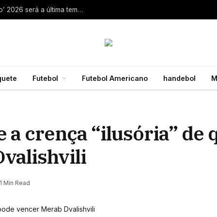
Aaron Rodgers, do Steelers, diz que ‘debate zero’ 2026 será a última temporada da NFL 28 de julho de 2026
quete
Futebol
Futebol Americano
handebol
M
 a crença “ilusória” de 
valishvili
1 Min Read