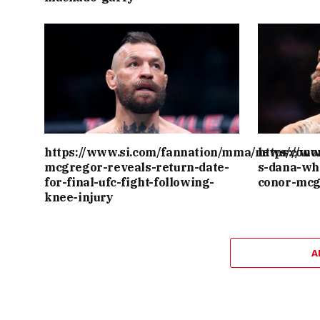
https://www.si.com/fannation/mma/news/cono
https://w
mcgregor-reveals-return-date-
s-dana-wh
for-final-ufc-fight-following-
conor-mcg
knee-injury
A