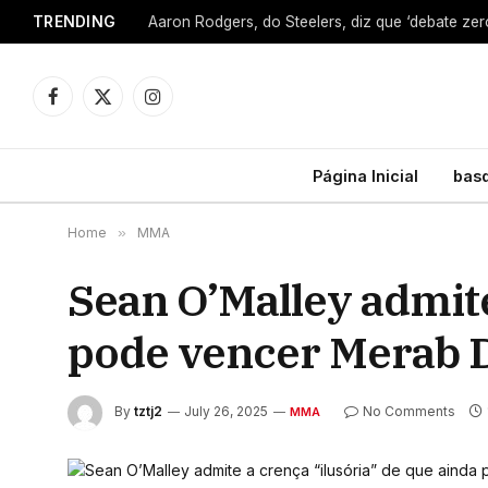
TRENDING
Facebook
X
Instagram
(Twitter)
Página Inicial
bas
Home
»
MMA
Sean O’Malley admite
pode vencer Merab D
By
tztj2
July 26, 2025
No Comments
MMA