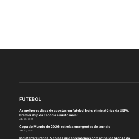
FUTEBOL
As melhores dicas de apostas em futebol hoje: eliminatórias da UEFA,
Premiership da Escócia e muito mais!
July 28, 2026
Copa do Mundo de 2026: estrelas emergentes do torneio
July 25, 2026
Inglaterra x França: 5 coisas que aprendemos com a final de bronze da