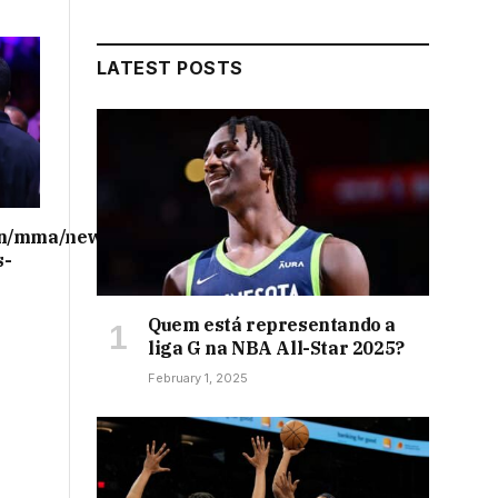
LATEST POSTS
on/mma/news/ufc-
s-
Quem está representando a
liga G na NBA All-Star 2025?
February 1, 2025