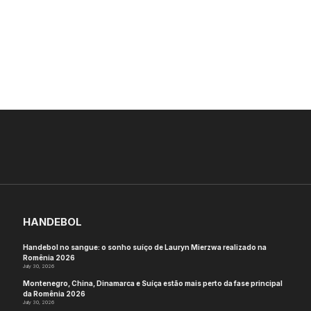
HANDEBOL
Handebol no sangue: o sonho suíço de Lauryn Mierzwa realizado na
Romênia 2026
July 30, 2026
Montenegro, China, Dinamarca e Suíça estão mais perto da fase principal
da Romênia 2026
July 30, 2026