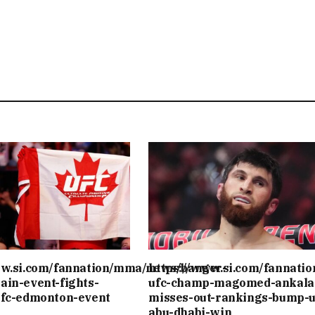
ww.si.com/fannation/mma/news/banger-
https://www.si.com/fannati
ain-event-fights-
ufc-champ-magomed-ankala
ufc-edmonton-event
misses-out-rankings-bump-u
abu-dhabi-win