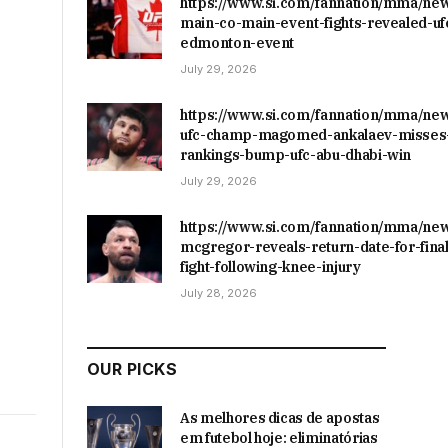
https://www.si.com/fannation/mma/ne
main-co-main-event-fights-revealed-uf
edmonton-event
July 29, 2026
https://www.si.com/fannation/mma/ne
ufc-champ-magomed-ankalaev-misses-
rankings-bump-ufc-abu-dhabi-win
July 29, 2026
https://www.si.com/fannation/mma/ne
mcgregor-reveals-return-date-for-final
fight-following-knee-injury
July 28, 2026
OUR PICKS
As melhores dicas de apostas
em futebol hoje: eliminatórias