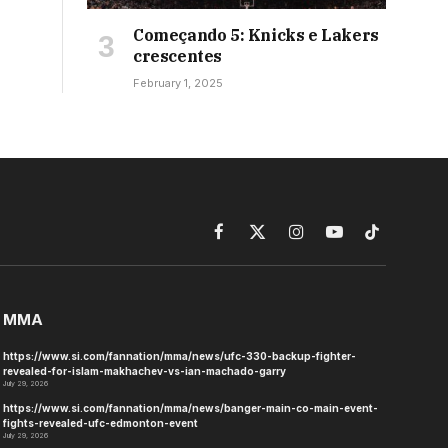
Começando 5: Knicks e Lakers
crescentes
February 1, 2025
Facebook
X
Instagram
YouTube
TikTok
(Twitter)
MMA
https://www.si.com/fannation/mma/news/ufc-330-backup-fighter-
revealed-for-islam-makhachev-vs-ian-machado-garry
July 29, 2026
https://www.si.com/fannation/mma/news/banger-main-co-main-event-
fights-revealed-ufc-edmonton-event
July 29, 2026