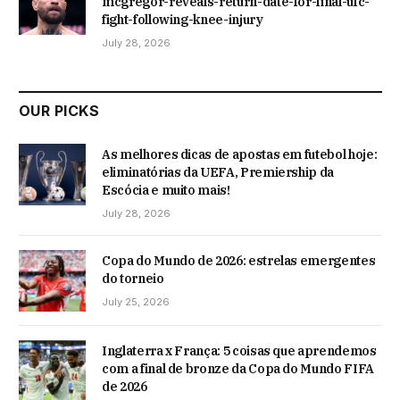
mcgregor-reveals-return-date-for-final-ufc-
fight-following-knee-injury
July 28, 2026
OUR PICKS
As melhores dicas de apostas em futebol hoje:
eliminatórias da UEFA, Premiership da
Escócia e muito mais!
July 28, 2026
Copa do Mundo de 2026: estrelas emergentes
do torneio
July 25, 2026
Inglaterra x França: 5 coisas que aprendemos
com a final de bronze da Copa do Mundo FIFA
de 2026