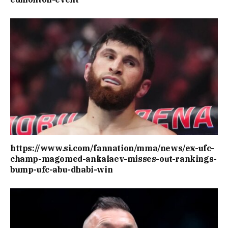
https://www.si.com/fannation/mma/news/ex-ufc-
champ-magomed-ankalaev-misses-out-rankings-
bump-ufc-abu-dhabi-win