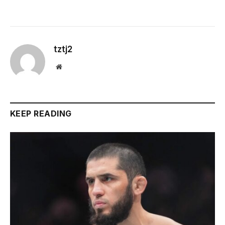
tztj2
Website
KEEP READING