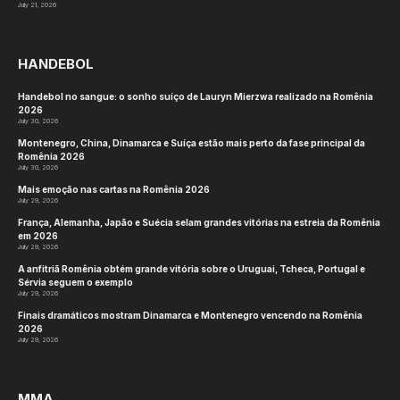
July 21, 2026
HANDEBOL
Handebol no sangue: o sonho suíço de Lauryn Mierzwa realizado na Romênia
2026
July 30, 2026
Montenegro, China, Dinamarca e Suíça estão mais perto da fase principal da
Romênia 2026
July 30, 2026
Mais emoção nas cartas na Romênia 2026
July 29, 2026
França, Alemanha, Japão e Suécia selam grandes vitórias na estreia da Romênia
em 2026
July 29, 2026
A anfitriã Romênia obtém grande vitória sobre o Uruguai, Tcheca, Portugal e
Sérvia seguem o exemplo
July 29, 2026
Finais dramáticos mostram Dinamarca e Montenegro vencendo na Romênia
2026
July 29, 2026
MMA