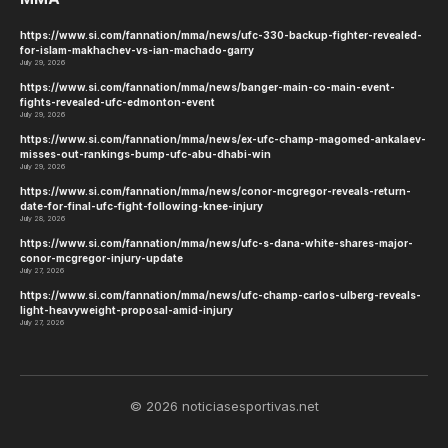
https://www.si.com/fannation/mma/news/ufc-330-backup-fighter-revealed-
for-islam-makhachev-vs-ian-machado-garry
July 29, 2026
https://www.si.com/fannation/mma/news/banger-main-co-main-event-
fights-revealed-ufc-edmonton-event
July 29, 2026
https://www.si.com/fannation/mma/news/ex-ufc-champ-magomed-ankalaev-
misses-out-rankings-bump-ufc-abu-dhabi-win
July 29, 2026
https://www.si.com/fannation/mma/news/conor-mcgregor-reveals-return-
date-for-final-ufc-fight-following-knee-injury
July 28, 2026
https://www.si.com/fannation/mma/news/ufc-s-dana-white-shares-major-
conor-mcgregor-injury-update
July 27, 2026
https://www.si.com/fannation/mma/news/ufc-champ-carlos-ulberg-reveals-
light-heavyweight-proposal-amid-injury
July 27, 2026
© 2026 noticiasesportivas.net