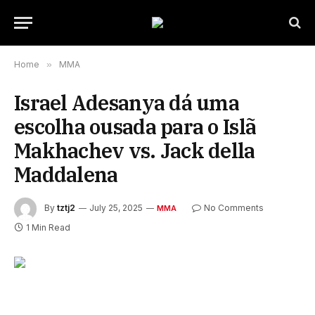
Home
»
MMA
Israel Adesanya dá uma
escolha ousada para o Islã
Makhachev vs. Jack della
Maddalena
By
tztj2
July 25, 2025
No Comments
MMA
1 Min Read