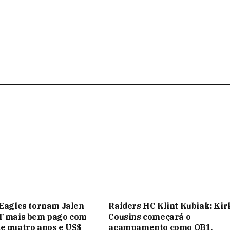
 Eagles tornam Jalen
Raiders HC Klint Kubiak: Kir
DT mais bem pago com
Cousins ​​​​começará o
e quatro anos e US$
acampamento como QB1,