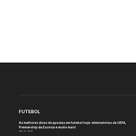
FUTEBOL
As melhores dicas de apostas em futebol hoje: eliminatórias da UEFA,
Premiership da Escócia e muito mais!
July 28, 2026