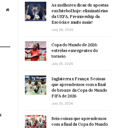
As melhores dicas de apostas
Website
em futebol hoje: eliminatórias
da UEFA, Premiership da
Escócia e muito mais!
July 28, 2026
Copa do Mundo de 2026:
estrelas emergentes do
torneio
July 25, 2026
Inglaterra x França: 5 coisas
que aprendemos com a final
de bronze da Copa do Mundo
FIFA de 2026
July 25, 2026
k
Seis coisas que aprendemos
com a final da Copa do Mundo