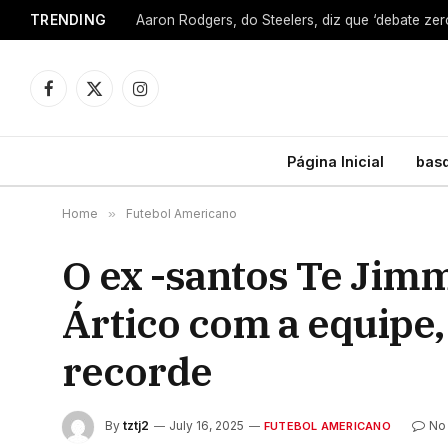
TRENDING
Facebook
X
Instagram
(Twitter)
Página Inicial
bas
Home
»
Futebol Americano
O ex -santos Te Jim
Ártico com a equipe
recorde
By
tztj2
July 16, 2025
No
FUTEBOL AMERICANO