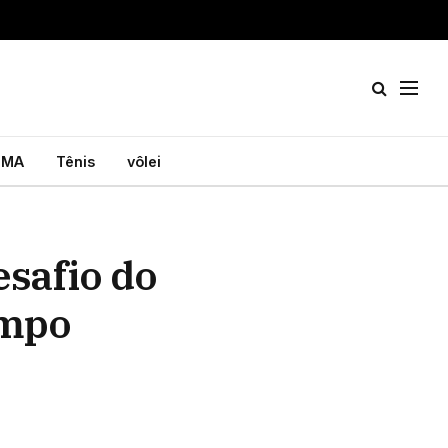
MA
Tênis
vôlei
safio do
empo