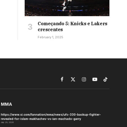
Começando 5: Knicks e Lakers
crescentes
February 1, 2025
Facebook
X
Instagram
YouTube
TikTok
(Twitter)
MMA
https://www.si.com/fannation/mma/news/ufc-330-backup-fighter-
revealed-for-islam-makhachev-vs-ian-machado-garry
July 29, 2026