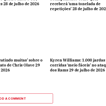
s 28 de julho de 2026
receberá ‘uma tonelada de
repetições’ 28 de julho de 20
cutindo muitas’ sobre o
Kyren Williams: 1.000 jardas
ato de Chris Olave 29
corridas ‘meio fáceis’ no ata
e 2026
dos Rams 29 de julho de 2026
DD A COMMENT