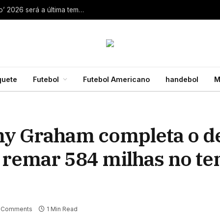
Aaron Rodgers, do Steelers, diz que ‘debate zero’ 2026 será a última temporada da NFL 28 de julho de 2026
quete
Futebol
Futebol Americano
handebol
M
my Graham completa o de
, remar 584 milhas no t
 Comments
1 Min Read