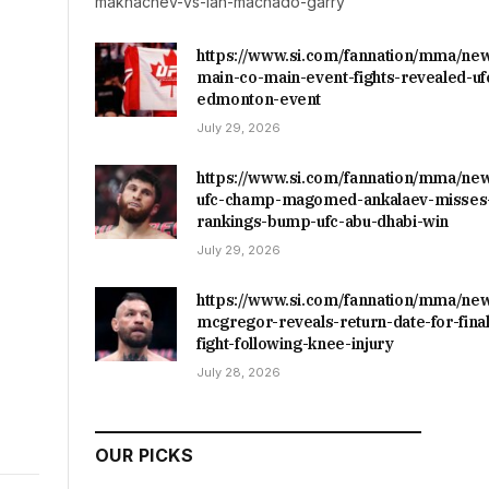
makhachev-vs-ian-machado-garry
https://www.si.com/fannation/mma/ne
main-co-main-event-fights-revealed-uf
edmonton-event
July 29, 2026
https://www.si.com/fannation/mma/ne
ufc-champ-magomed-ankalaev-misses-
rankings-bump-ufc-abu-dhabi-win
July 29, 2026
https://www.si.com/fannation/mma/ne
mcgregor-reveals-return-date-for-final
fight-following-knee-injury
July 28, 2026
OUR PICKS