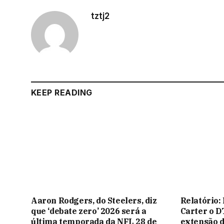
tztj2
KEEP READING
Aaron Rodgers, do Steelers, diz
Relatório:
que ‘debate zero’ 2026 será a
Carter o 
última temporada da NFL 28 de
extensão d