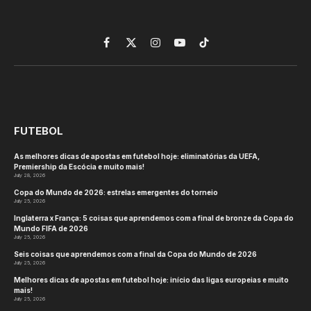
Facebook
X
Instagram
YouTube
TikTok
(Twitter)
FUTEBOL
As melhores dicas de apostas em futebol hoje: eliminatórias da UEFA,
Premiership da Escócia e muito mais!
July 28, 2026
Copa do Mundo de 2026: estrelas emergentes do torneio
July 25, 2026
Inglaterra x França: 5 coisas que aprendemos com a final de bronze da Copa do
Mundo FIFA de 2026
July 25, 2026
Seis coisas que aprendemos com a final da Copa do Mundo de 2026
July 25, 2026
Melhores dicas de apostas em futebol hoje: início das ligas europeias e muito
mais!
July 25, 2026