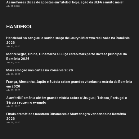
As melhores dicas de apostas em futebol hoje: ação da UEFA e muito mais!
July 21, 2026
HANDEBOL
Handebol no sangue: o sonho suíço de Lauryn Mierzwa realizado na Romênia
2026
July 30, 2026
Montenegro, China, Dinamarca e Suíça estão mais perto da fase principal da
Romênia 2026
July 30, 2026
Mais emoção nas cartas na Romênia 2026
July 29, 2026
França, Alemanha, Japão e Suécia selam grandes vitórias na estreia da Romênia
em 2026
July 29, 2026
A anfitriã Romênia obtém grande vitória sobre o Uruguai, Tcheca, Portugal e
Sérvia seguem o exemplo
July 29, 2026
Finais dramáticos mostram Dinamarca e Montenegro vencendo na Romênia
2026
July 29, 2026