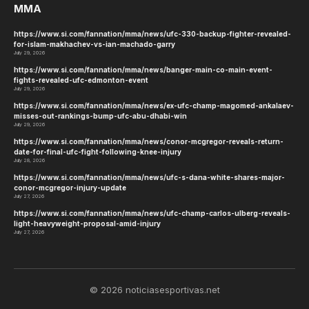
MMA
https://www.si.com/fannation/mma/news/ufc-330-backup-fighter-revealed-
for-islam-makhachev-vs-ian-machado-garry
July 29, 2026
https://www.si.com/fannation/mma/news/banger-main-co-main-event-
fights-revealed-ufc-edmonton-event
July 29, 2026
https://www.si.com/fannation/mma/news/ex-ufc-champ-magomed-ankalaev-
misses-out-rankings-bump-ufc-abu-dhabi-win
July 29, 2026
https://www.si.com/fannation/mma/news/conor-mcgregor-reveals-return-
date-for-final-ufc-fight-following-knee-injury
July 28, 2026
https://www.si.com/fannation/mma/news/ufc-s-dana-white-shares-major-
conor-mcgregor-injury-update
July 27, 2026
https://www.si.com/fannation/mma/news/ufc-champ-carlos-ulberg-reveals-
light-heavyweight-proposal-amid-injury
July 27, 2026
© 2026 noticiasesportivas.net