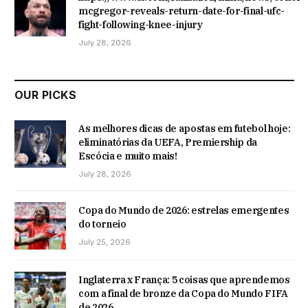
mcgregor-reveals-return-date-for-final-ufc-
fight-following-knee-injury
July 28, 2026
OUR PICKS
As melhores dicas de apostas em futebol hoje:
eliminatórias da UEFA, Premiership da
Escócia e muito mais!
July 28, 2026
Copa do Mundo de 2026: estrelas emergentes
do torneio
July 25, 2026
Inglaterra x França: 5 coisas que aprendemos
com a final de bronze da Copa do Mundo FIFA
de 2026