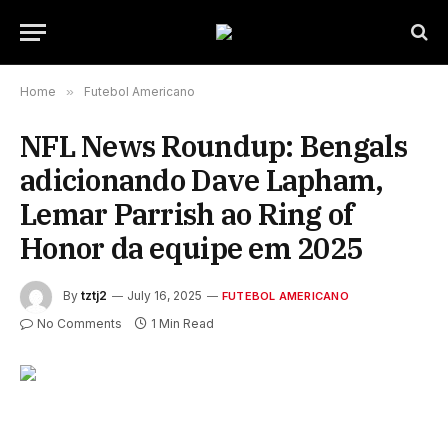
Home
»
Futebol Americano
NFL News Roundup: Bengals
adicionando Dave Lapham,
Lemar Parrish ao Ring of
Honor da equipe em 2025
By
tztj2
July 16, 2025
FUTEBOL AMERICANO
No Comments
1 Min Read