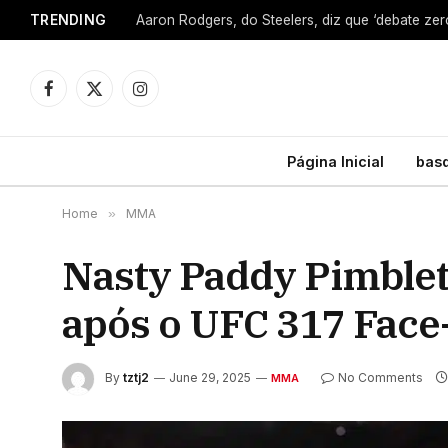
TRENDING
Facebook
X
Instagram
(Twitter)
Página Inicial
bas
Home
»
MMA
Nasty Paddy Pimblett
após o UFC 317 Face
By
tztj2
June 29, 2025
No Comments
MMA