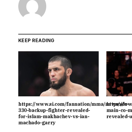
KEEP READING
https://www.si.com/fannation/mma/news/ufc-
https://w
330-backup-fighter-revealed-
main-co-m
for-islam-makhachev-vs-ian-
revealed-
machado-garry