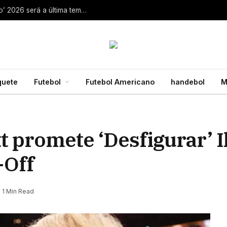
Aaron Rodgers, do Steelers, diz que ‘debate zero’ 2026 será a última temporada da NFL 28 de julho de 2026
quete
Futebol
Futebol Americano
handebol
M
 promete ‘Desfigurar’ I
-Off
1 Min Read