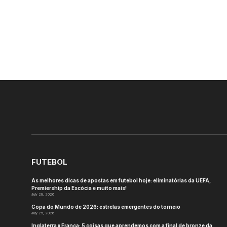
FUTEBOL
As melhores dicas de apostas em futebol hoje: eliminatórias da UEFA,
Premiership da Escócia e muito mais!
July 28, 2026
Copa do Mundo de 2026: estrelas emergentes do torneio
July 25, 2026
Inglaterra x França: 5 coisas que aprendemos com a final de bronze da