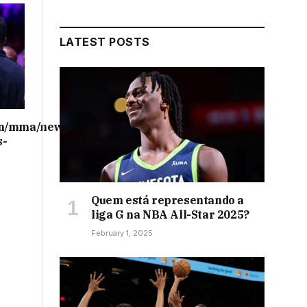
LATEST POSTS
on/mma/news/ufc-
s-
Quem está representando a
liga G na NBA All-Star 2025?
February 1, 2025