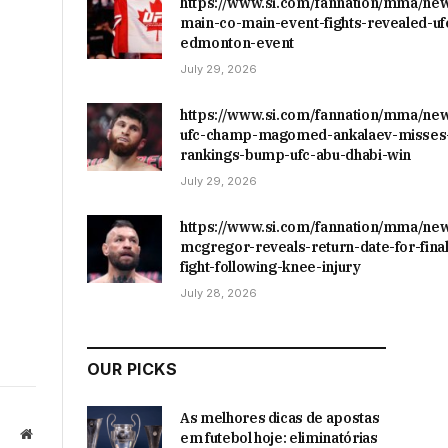
https://www.si.com/fannation/mma/ne
main-co-main-event-fights-revealed-uf
edmonton-event
July 29, 2026
https://www.si.com/fannation/mma/ne
ufc-champ-magomed-ankalaev-misses-
rankings-bump-ufc-abu-dhabi-win
July 29, 2026
https://www.si.com/fannation/mma/ne
mcgregor-reveals-return-date-for-final
fight-following-knee-injury
July 28, 2026
OUR PICKS
As melhores dicas de apostas
Website
em futebol hoje: eliminatórias