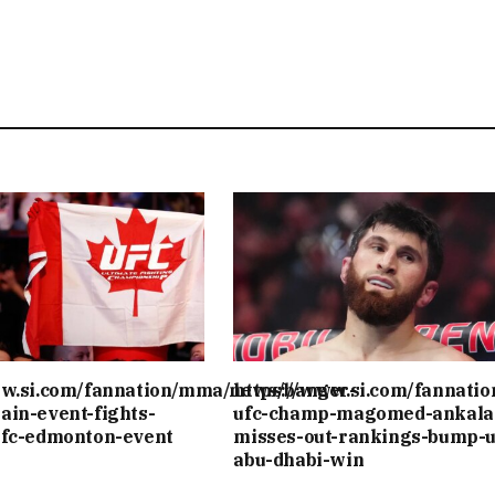
ww.si.com/fannation/mma/news/banger-
https://www.si.com/fannati
ain-event-fights-
ufc-champ-magomed-ankala
ufc-edmonton-event
misses-out-rankings-bump-u
abu-dhabi-win