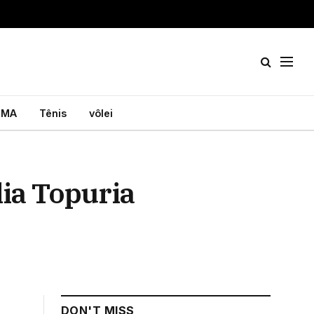
MA
Tênis
vôlei
lia Topuria
DON'T MISS