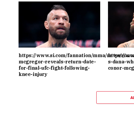
https://www.si.com/fannation/mma/news/cono
https://w
mcgregor-reveals-return-date-
s-dana-wh
for-final-ufc-fight-following-
conor-mcg
knee-injury
A