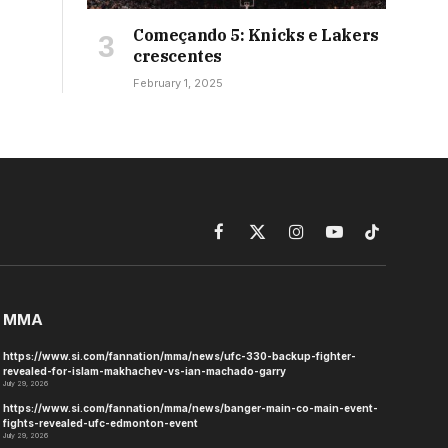
Começando 5: Knicks e Lakers
crescentes
February 1, 2025
Facebook
X
Instagram
YouTube
TikTok
(Twitter)
MMA
https://www.si.com/fannation/mma/news/ufc-330-backup-fighter-
revealed-for-islam-makhachev-vs-ian-machado-garry
July 29, 2026
https://www.si.com/fannation/mma/news/banger-main-co-main-event-
fights-revealed-ufc-edmonton-event
July 29, 2026