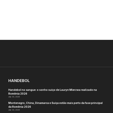
HANDEBOL
Handebol no sangue: o sonho suíço de Lauryn Mierzwa realizado na
Romênia 2026
July 30, 2026
Montenegro, China, Dinamarca e Suíça estão mais perto da fase principal
da Romênia 2026
July 30, 2026