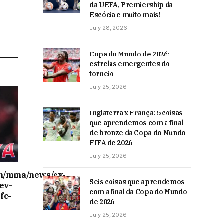
da UEFA, Premiership da
Escócia e muito mais!
July 28, 2026
Copa do Mundo de 2026:
estrelas emergentes do
torneio
July 25, 2026
Inglaterra x França: 5 coisas
que aprendemos com a final
de bronze da Copa do Mundo
FIFA de 2026
July 25, 2026
on/mma/news/ex-
Seis coisas que aprendemos
ev-
com a final da Copa do Mundo
fc-
de 2026
July 25, 2026