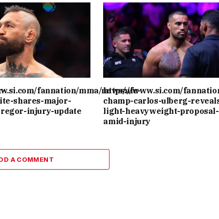
r-
ww.si.com/fannation/mma/news/ufc-
https://www.si.com/fannati
ite-shares-major-
champ-carlos-ulberg-reveal
regor-injury-update
light-heavyweight-proposal-
amid-injury
DD A COMMENT