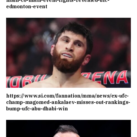
edmonton-event
https://www.si.com/fannation/mma/news/ex-ufc-
champ-magomed-ankalaev-misses-out-rankings-
bump-ufc-abu-dhabi-win