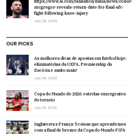
https://www.si.com/fannation/mma/news/conor-
mcgregor-reveals-return-date-for-final-ufc-
fight-following-knee-injury
July 28, 2026
OUR PICKS
As melhores dicas de apostas em futebol hoje:
eliminatórias da UEFA, Premiership da
Escócia e muito mais!
July 28, 2026
Copa do Mundo de 2026: estrelas emergentes
do torneio
July 25, 2026
Inglaterra x França: 5 coisas que aprendemos
com a final de bronze da Copa do Mundo FIFA