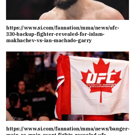
https://www.si.com/fannation/mma/news/ufc-
330-backup-fighter-revealed-for-islam-
makhachev-vs-ian-machado-garry
https://www.si.com/fannation/mma/news/banger-
main-co-main-event-fights-revealed-ufc-