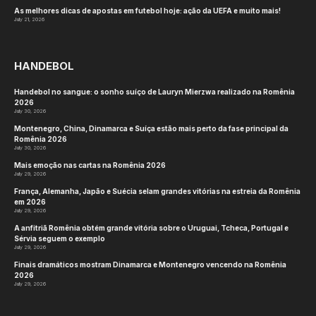
As melhores dicas de apostas em futebol hoje: ação da UEFA e muito mais!
July 21, 2026
HANDEBOL
Handebol no sangue: o sonho suíço de Lauryn Mierzwa realizado na Romênia
2026
July 30, 2026
Montenegro, China, Dinamarca e Suíça estão mais perto da fase principal da
Romênia 2026
July 30, 2026
Mais emoção nas cartas na Romênia 2026
July 29, 2026
França, Alemanha, Japão e Suécia selam grandes vitórias na estreia da Romênia
em 2026
July 29, 2026
A anfitriã Romênia obtém grande vitória sobre o Uruguai, Tcheca, Portugal e
Sérvia seguem o exemplo
July 29, 2026
Finais dramáticos mostram Dinamarca e Montenegro vencendo na Romênia
2026
July 29, 2026