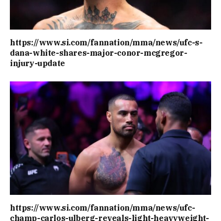
https://www.si.com/fannation/mma/news/ufc-s-
dana-white-shares-major-conor-mcgregor-
injury-update
https://www.si.com/fannation/mma/news/ufc-
champ-carlos-ulberg-reveals-light-heavyweight-