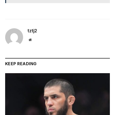
tztj2
Website
KEEP READING