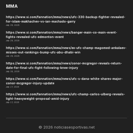
MMA
https://www.si.com/fannation/mma/news/ufc-330-backup-fighter-revealed-
for-islam-makhachev-vs-ian-machado-garry
July 29, 2026
https://www.si.com/fannation/mma/news/banger-main-co-main-event-
fights-revealed-ufc-edmonton-event
July 29, 2026
https://www.si.com/fannation/mma/news/ex-ufc-champ-magomed-ankalaev-
misses-out-rankings-bump-ufc-abu-dhabi-win
July 29, 2026
https://www.si.com/fannation/mma/news/conor-mcgregor-reveals-return-
date-for-final-ufc-fight-following-knee-injury
July 28, 2026
https://www.si.com/fannation/mma/news/ufc-s-dana-white-shares-major-
conor-mcgregor-injury-update
July 27, 2026
https://www.si.com/fannation/mma/news/ufc-champ-carlos-ulberg-reveals-
light-heavyweight-proposal-amid-injury
July 27, 2026
© 2026 noticiasesportivas.net