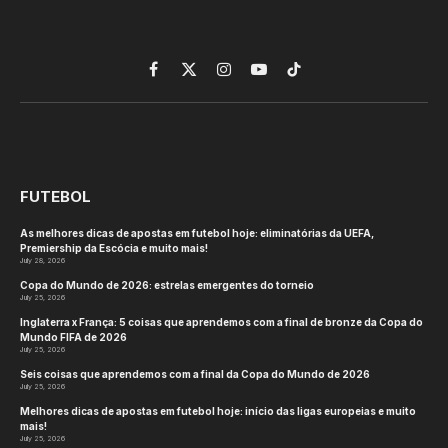
Facebook
X
Instagram
YouTube
TikTok
(Twitter)
FUTEBOL
As melhores dicas de apostas em futebol hoje: eliminatórias da UEFA,
Premiership da Escócia e muito mais!
July 28, 2026
Copa do Mundo de 2026: estrelas emergentes do torneio
July 25, 2026
Inglaterra x França: 5 coisas que aprendemos com a final de bronze da Copa do
Mundo FIFA de 2026
July 25, 2026
Seis coisas que aprendemos com a final da Copa do Mundo de 2026
July 25, 2026
Melhores dicas de apostas em futebol hoje: início das ligas europeias e muito
mais!
July 25, 2026