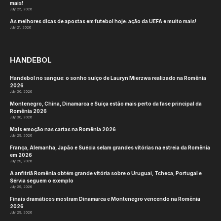
mais!
July 25, 2026
As melhores dicas de apostas em futebol hoje: ação da UEFA e muito mais!
July 21, 2026
HANDEBOL
Handebol no sangue: o sonho suíço de Lauryn Mierzwa realizado na Romênia
2026
July 30, 2026
Montenegro, China, Dinamarca e Suíça estão mais perto da fase principal da
Romênia 2026
July 30, 2026
Mais emoção nas cartas na Romênia 2026
July 29, 2026
França, Alemanha, Japão e Suécia selam grandes vitórias na estreia da Romênia
em 2026
July 29, 2026
A anfitriã Romênia obtém grande vitória sobre o Uruguai, Tcheca, Portugal e
Sérvia seguem o exemplo
July 29, 2026
Finais dramáticos mostram Dinamarca e Montenegro vencendo na Romênia
2026
July 29, 2026