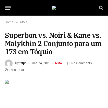
Home
»
MMA
Superbon vs. Noiri & Kane vs.
Malykhin 2 Conjunto para um
173 em Tóquio
By
tztj2
June 24, 2025
No Comments
MMA
1 Min Read