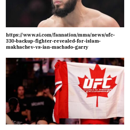
https://www.si.com/fannation/mma/news/ufc-
330-backup-fighter-revealed-for-islam-
makhachev-vs-ian-machado-garry