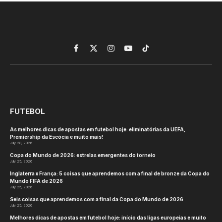
Facebook
X
Instagram
YouTube
TikTok
(Twitter)
FUTEBOL
As melhores dicas de apostas em futebol hoje: eliminatórias da UEFA,
Premiership da Escócia e muito mais!
July 28, 2026
Copa do Mundo de 2026: estrelas emergentes do torneio
July 25, 2026
Inglaterra x França: 5 coisas que aprendemos com a final de bronze da Copa do
Mundo FIFA de 2026
July 25, 2026
Seis coisas que aprendemos com a final da Copa do Mundo de 2026
July 25, 2026
Melhores dicas de apostas em futebol hoje: início das ligas europeias e muito