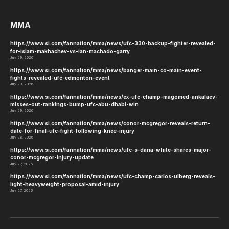
MMA
https://www.si.com/fannation/mma/news/ufc-330-backup-fighter-revealed-
for-islam-makhachev-vs-ian-machado-garry
July 29, 2026
https://www.si.com/fannation/mma/news/banger-main-co-main-event-
fights-revealed-ufc-edmonton-event
July 29, 2026
https://www.si.com/fannation/mma/news/ex-ufc-champ-magomed-ankalaev-
misses-out-rankings-bump-ufc-abu-dhabi-win
July 29, 2026
https://www.si.com/fannation/mma/news/conor-mcgregor-reveals-return-
date-for-final-ufc-fight-following-knee-injury
July 28, 2026
https://www.si.com/fannation/mma/news/ufc-s-dana-white-shares-major-
conor-mcgregor-injury-update
July 27, 2026
https://www.si.com/fannation/mma/news/ufc-champ-carlos-ulberg-reveals-
light-heavyweight-proposal-amid-injury
July 27, 2026