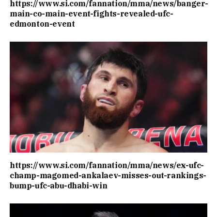
https://www.si.com/fannation/mma/news/banger-
main-co-main-event-fights-revealed-ufc-
edmonton-event
https://www.si.com/fannation/mma/news/ex-ufc-
champ-magomed-ankalaev-misses-out-rankings-
bump-ufc-abu-dhabi-win