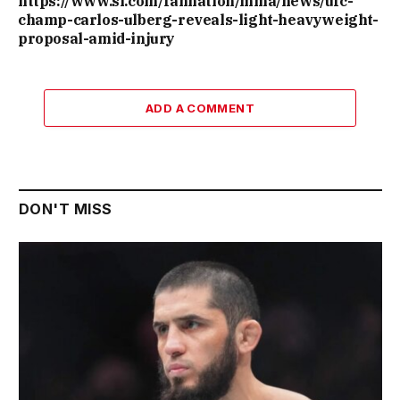
https://www.si.com/fannation/mma/news/ufc-
champ-carlos-ulberg-reveals-light-heavyweight-
proposal-amid-injury
ADD A COMMENT
DON'T MISS