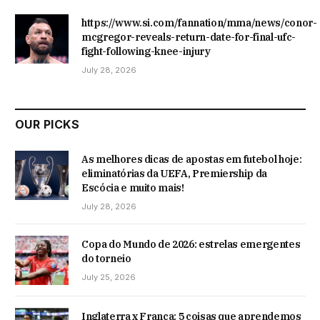
https://www.si.com/fannation/mma/news/conor-
mcgregor-reveals-return-date-for-final-ufc-
fight-following-knee-injury
July 28, 2026
OUR PICKS
As melhores dicas de apostas em futebol hoje:
eliminatórias da UEFA, Premiership da
Escócia e muito mais!
July 28, 2026
Copa do Mundo de 2026: estrelas emergentes
do torneio
July 25, 2026
Inglaterra x França: 5 coisas que aprendemos