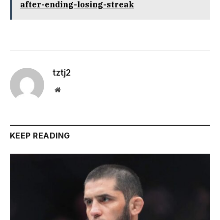
after-ending-losing-streak
tztj2
Website
KEEP READING