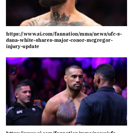
https://www.si.com/fannation/mma/news/ufc-s-
dana-white-shares-major-conor-mcgregor-
injury-update