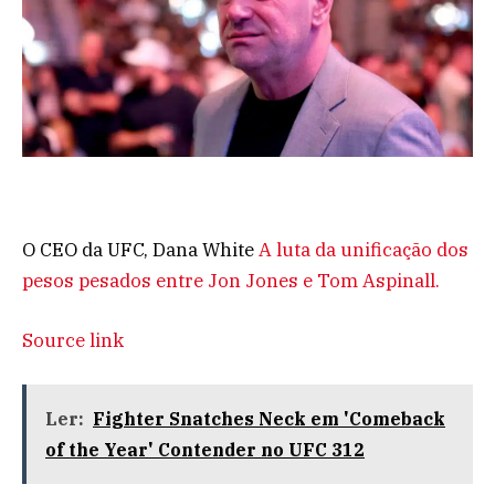
O CEO da UFC, Dana White
A luta da unificação dos
pesos pesados ​​entre Jon Jones e Tom Aspinall.
Source link
Ler:
Fighter Snatches Neck em 'Comeback
of the Year' Contender no UFC 312