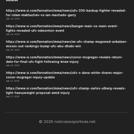
https://www.si.com/fannation/mma/news/ufc-330-backup-fighter-revealed-
for-islam-makhachev-vs-ian-machado-garry
July 29, 2026
https://www.si.com/fannation/mma/news/banger-main-co-main-event-
fights-revealed-ufc-edmonton-event
July 29, 2026
https://www.si.com/fannation/mma/news/ex-ufc-champ-magomed-ankalaev-
misses-out-rankings-bump-ufc-abu-dhabi-win
July 29, 2026
https://www.si.com/fannation/mma/news/conor-mcgregor-reveals-return-
date-for-final-ufc-fight-following-knee-injury
July 28, 2026
https://www.si.com/fannation/mma/news/ufc-s-dana-white-shares-major-
conor-mcgregor-injury-update
July 27, 2026
https://www.si.com/fannation/mma/news/ufc-champ-carlos-ulberg-reveals-
light-heavyweight-proposal-amid-injury
July 27, 2026
© 2026 noticiasesportivas.net