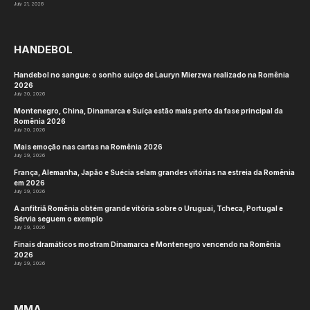
July 21, 2026
HANDEBOL
Handebol no sangue: o sonho suíço de Lauryn Mierzwa realizado na Romênia
2026
July 30, 2026
Montenegro, China, Dinamarca e Suíça estão mais perto da fase principal da
Romênia 2026
July 30, 2026
Mais emoção nas cartas na Romênia 2026
July 29, 2026
França, Alemanha, Japão e Suécia selam grandes vitórias na estreia da Romênia
em 2026
July 29, 2026
A anfitriã Romênia obtém grande vitória sobre o Uruguai, Tcheca, Portugal e
Sérvia seguem o exemplo
July 29, 2026
Finais dramáticos mostram Dinamarca e Montenegro vencendo na Romênia
2026
July 29, 2026
MMA