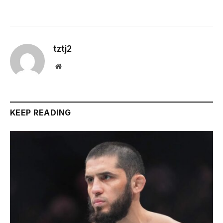
tztj2
Website
KEEP READING