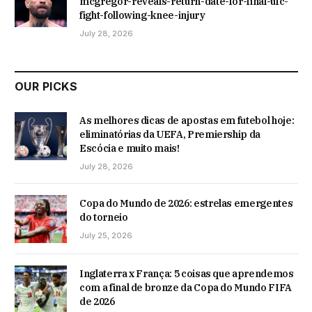
mcgregor-reveals-return-date-for-final-ufc-
fight-following-knee-injury
July 28, 2026
OUR PICKS
As melhores dicas de apostas em futebol hoje:
eliminatórias da UEFA, Premiership da
Escócia e muito mais!
July 28, 2026
Copa do Mundo de 2026: estrelas emergentes
do torneio
July 25, 2026
Inglaterra x França: 5 coisas que aprendemos
com a final de bronze da Copa do Mundo FIFA
de 2026