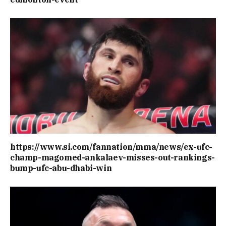
https://www.si.com/fannation/mma/news/ex-ufc-
champ-magomed-ankalaev-misses-out-rankings-
bump-ufc-abu-dhabi-win