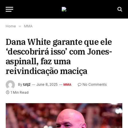
Home
»
MMA
Dana White garante que ele
‘descobrirá isso’ com Jones-
aspinall, faz uma
reivindicação maciça
By
tztj2
June 8, 2025
No Comments
MMA
1 Min Read