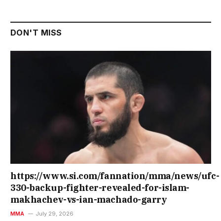
DON'T MISS
https://www.si.com/fannation/mma/news/ufc-
330-backup-fighter-revealed-for-islam-
makhachev-vs-ian-machado-garry
MMA
July 29, 2026