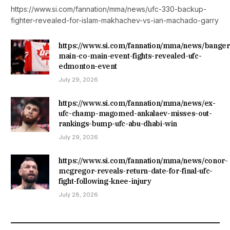
https://www.si.com/fannation/mma/news/ufc-330-backup-
fighter-revealed-for-islam-makhachev-vs-ian-machado-garry
https://www.si.com/fannation/mma/news/banger
main-co-main-event-fights-revealed-ufc-
edmonton-event
July 29, 2026
https://www.si.com/fannation/mma/news/ex-
ufc-champ-magomed-ankalaev-misses-out-
rankings-bump-ufc-abu-dhabi-win
July 29, 2026
https://www.si.com/fannation/mma/news/conor-
mcgregor-reveals-return-date-for-final-ufc-
fight-following-knee-injury
July 28, 2026