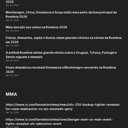
2026
July 30, 2026
Montenegro, China, Dinamarca e Suíça estão mais perto da fase principal da
Romênia 2026
July 30, 2026
Mais emoção nas cartas na Romênia 2026
July 29, 2026
França, Alemanha, Japão e Suécia selam grandes vitórias na estreia da Romênia
em 2026
July 29, 2026
A anfitriã Romênia obtém grande vitória sobre o Uruguai, Tcheca, Portugal e
Sérvia seguem o exemplo
July 29, 2026
Finais dramáticos mostram Dinamarca e Montenegro vencendo na Romênia
2026
July 29, 2026
MMA
https://www.si.com/fannation/mma/news/ufc-330-backup-fighter-revealed-
for-islam-makhachev-vs-ian-machado-garry
July 29, 2026
https://www.si.com/fannation/mma/news/banger-main-co-main-event-
fights-revealed-ufc-edmonton-event
July 29, 2026