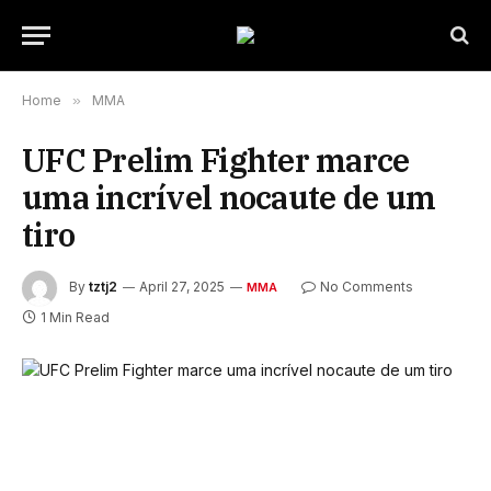
Home
»
MMA
UFC Prelim Fighter marce
uma incrível nocaute de um
tiro
By
tztj2
April 27, 2025
No Comments
MMA
1 Min Read