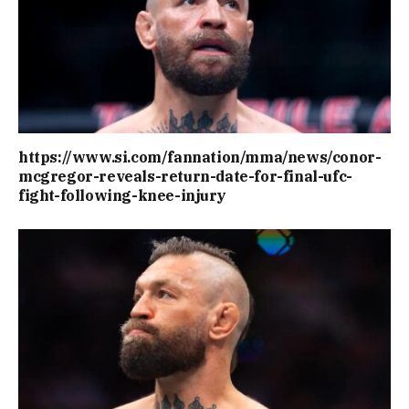
https://www.si.com/fannation/mma/news/conor-
mcgregor-reveals-return-date-for-final-ufc-
fight-following-knee-injury