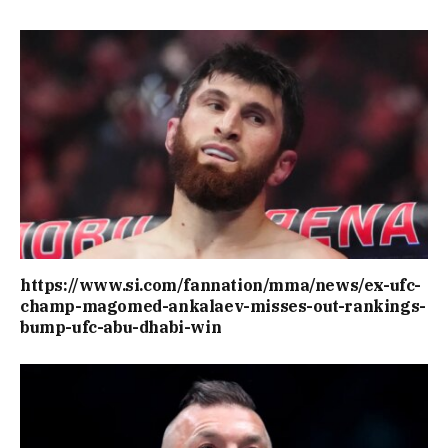
https://www.si.com/fannation/mma/news/ex-ufc-
champ-magomed-ankalaev-misses-out-rankings-
bump-ufc-abu-dhabi-win