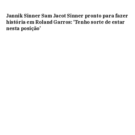
Jannik Sinner Sam Jacot Sinner pronto para fazer
história em Roland Garros: ‘Tenho sorte de estar
nesta posição’
Destaques Destaques: Livros de ônibus na
primeira final do ATP Tour em Hamburgo