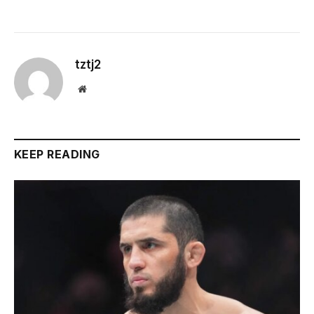
tztj2
Website
KEEP READING