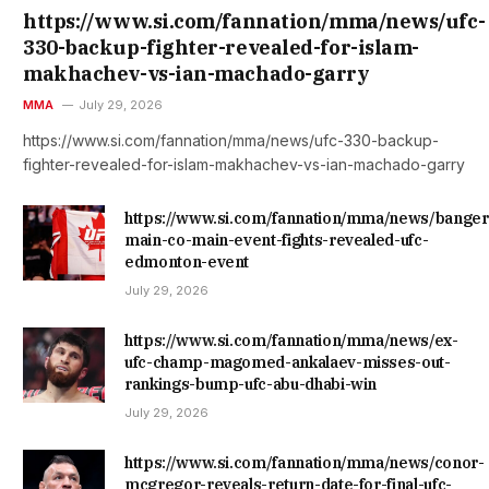
https://www.si.com/fannation/mma/news/ufc-
330-backup-fighter-revealed-for-islam-
makhachev-vs-ian-machado-garry
MMA
July 29, 2026
https://www.si.com/fannation/mma/news/ufc-330-backup-
fighter-revealed-for-islam-makhachev-vs-ian-machado-garry
https://www.si.com/fannation/mma/news/banger
main-co-main-event-fights-revealed-ufc-
edmonton-event
July 29, 2026
https://www.si.com/fannation/mma/news/ex-
ufc-champ-magomed-ankalaev-misses-out-
rankings-bump-ufc-abu-dhabi-win
July 29, 2026
https://www.si.com/fannation/mma/news/conor-
mcgregor-reveals-return-date-for-final-ufc-