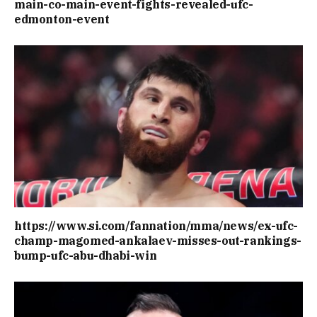
main-co-main-event-fights-revealed-ufc-
edmonton-event
https://www.si.com/fannation/mma/news/ex-ufc-
champ-magomed-ankalaev-misses-out-rankings-
bump-ufc-abu-dhabi-win