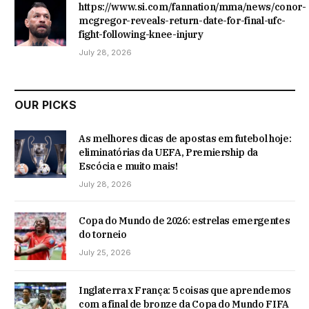
https://www.si.com/fannation/mma/news/conor-
mcgregor-reveals-return-date-for-final-ufc-
fight-following-knee-injury
July 28, 2026
OUR PICKS
As melhores dicas de apostas em futebol hoje:
eliminatórias da UEFA, Premiership da
Escócia e muito mais!
July 28, 2026
Copa do Mundo de 2026: estrelas emergentes
do torneio
July 25, 2026
Inglaterra x França: 5 coisas que aprendemos
com a final de bronze da Copa do Mundo FIFA