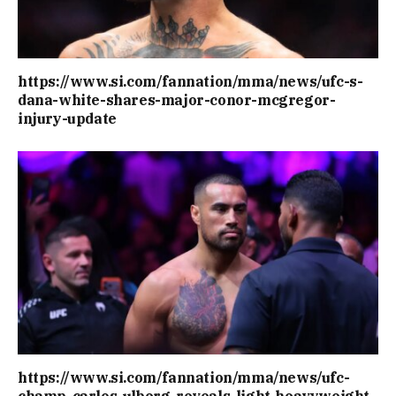
https://www.si.com/fannation/mma/news/ufc-s-
dana-white-shares-major-conor-mcgregor-
injury-update
https://www.si.com/fannation/mma/news/ufc-
champ-carlos-ulberg-reveals-light-heavyweight-