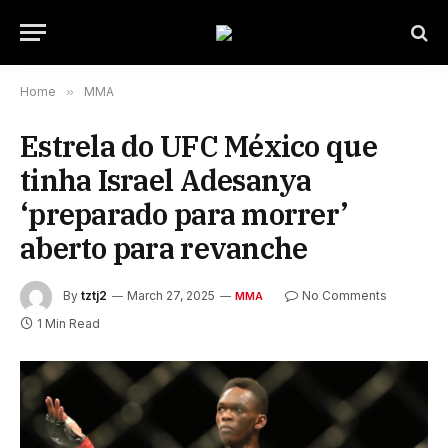
Home
»
MMA
Estrela do UFC México que
tinha Israel Adesanya
‘preparado para morrer’
aberto para revanche
By
tztj2
March 27, 2025
No Comments
MMA
1 Min Read