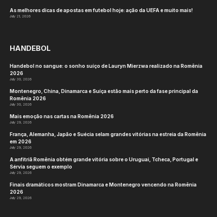
As melhores dicas de apostas em futebol hoje: ação da UEFA e muito mais!
July 21, 2026
HANDEBOL
Handebol no sangue: o sonho suíço de Lauryn Mierzwa realizado na Romênia
2026
July 30, 2026
Montenegro, China, Dinamarca e Suíça estão mais perto da fase principal da
Romênia 2026
July 30, 2026
Mais emoção nas cartas na Romênia 2026
July 29, 2026
França, Alemanha, Japão e Suécia selam grandes vitórias na estreia da Romênia
em 2026
July 29, 2026
A anfitriã Romênia obtém grande vitória sobre o Uruguai, Tcheca, Portugal e
Sérvia seguem o exemplo
July 29, 2026
Finais dramáticos mostram Dinamarca e Montenegro vencendo na Romênia
2026
July 29, 2026