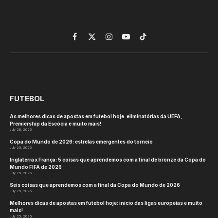
Facebook
X
Instagram
YouTube
TikTok
(Twitter)
FUTEBOL
As melhores dicas de apostas em futebol hoje: eliminatórias da UEFA,
Premiership da Escócia e muito mais!
July 28, 2026
Copa do Mundo de 2026: estrelas emergentes do torneio
July 25, 2026
Inglaterra x França: 5 coisas que aprendemos com a final de bronze da Copa do
Mundo FIFA de 2026
July 25, 2026
Seis coisas que aprendemos com a final da Copa do Mundo de 2026
July 25, 2026
Melhores dicas de apostas em futebol hoje: início das ligas europeias e muito
mais!
July 25, 2026