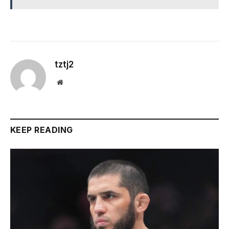
tztj2
Website
KEEP READING