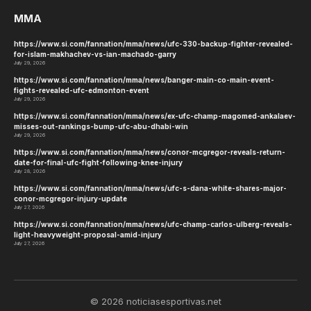
MMA
https://www.si.com/fannation/mma/news/ufc-330-backup-fighter-revealed-
for-islam-makhachev-vs-ian-machado-garry
July 29, 2026
https://www.si.com/fannation/mma/news/banger-main-co-main-event-
fights-revealed-ufc-edmonton-event
July 29, 2026
https://www.si.com/fannation/mma/news/ex-ufc-champ-magomed-ankalaev-
misses-out-rankings-bump-ufc-abu-dhabi-win
July 29, 2026
https://www.si.com/fannation/mma/news/conor-mcgregor-reveals-return-
date-for-final-ufc-fight-following-knee-injury
July 28, 2026
https://www.si.com/fannation/mma/news/ufc-s-dana-white-shares-major-
conor-mcgregor-injury-update
July 27, 2026
https://www.si.com/fannation/mma/news/ufc-champ-carlos-ulberg-reveals-
light-heavyweight-proposal-amid-injury
July 27, 2026
© 2026 noticiasesportivas.net