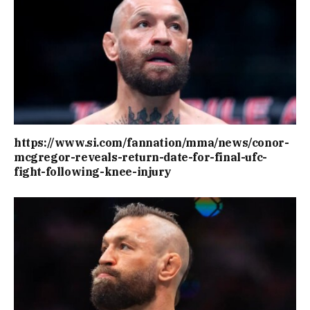
https://www.si.com/fannation/mma/news/conor-
mcgregor-reveals-return-date-for-final-ufc-
fight-following-knee-injury